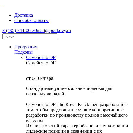
Доставка
Способы оплаты
8 (495) 744-06-30
mart@podkovy.ru
Продукция
Подковы
Семейство DF
Семейство DF
от 640
P
/пара
Стандартные универсальные подковы для
верховых лошадей.
Семейство DF The Royal Kerckhaert разработано с
тем, чтобы представить лучшие корпоративные
разработки по производству подков высочайшего
качества.
Их новаторский характер обеспечивает компании
лидерские позиции в сравнении с их