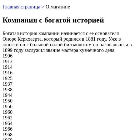
Главная страница >
О магазине
Компания с богатой историей
Богатая история компании начинается с ее основателя —
Оноре Керкхаерта, который родился в 1881 году. Уже в
юности он с большой силой бил молотом по наковальне, а в
1899 году заслужил звание мастера кузнечного дела.
1906
1913
1914
1916
1925
1937
1938
1944
1950
1956
1960
1962
1964
1966
1968