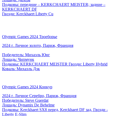
Подковы: передние – KERKCHAERT MEISTER; задние –
KERKCHAERT DF
Гвозди: Kerckhaert Liberty Cu
Olympic Games 2024 Троеборье
2024 г. Личное золото, Париж, Франция
Победитель: Михаэль Юнг
Лошадь: Чипмунк
Подковы: KERKCHAERT MEISTER Гвозди: Liberty Hybrid
Коваль: Михаэль Дэк
Olympic Games 2024 Конкур
2024 г. Личное Серебро, Париж, Франция
Победитель: Steve Guerdat
Лошадь: Dynamix De Behelme
Подковы: Kerckhaert SX8 перед, Kerckhaert DF зад, Гвозди -
Liberty E-Slim