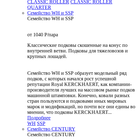
CLASSIC ROLLER
CLASSIC ROLLER
QUARTER
Семейство WH и SSP
Семейство WH и SSP
от 1040
P
/пара
Классические подковы скошенные на конус по
внутренней ветви. Подковы для тяжеловозов и
крупных лошадей.
Семейство WH и SSP образует модельный ряд
подков, с которых начался рост успешной
репутации Royal KERCKHAERT, как компании-
производителя лучших на массовом рынке подков
машинной штамповки. Конечно, ковали разных
стран пользуются и подковами иных мировых
марок и модификаций, но почти все они едины во
мнении, что подковы KERCKHAERT...
Подробнее
WH
SSP
Семейство CENTURY
Семейство CENTURY