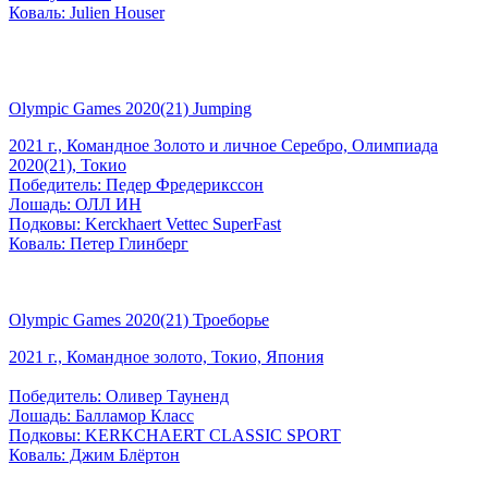
Коваль: Julien Houser
Olympic Games 2020(21) Jumping
2021 г., Командное Золото и личное Серебро, Олимпиада
2020(21), Токио
Победитель: Педер Фредерикссон
Лошадь: ОЛЛ ИН
Подковы: Kerckhaert Vettec SuperFast
Коваль: Петер Глинберг
Olympic Games 2020(21) Троеборье
2021 г., Командное золото, Токио, Япония
Победитель: Оливер Тауненд
Лошадь: Балламор Класс
Подковы: KERKCHAERT CLASSIC SPORT
Коваль: Джим Блёртон