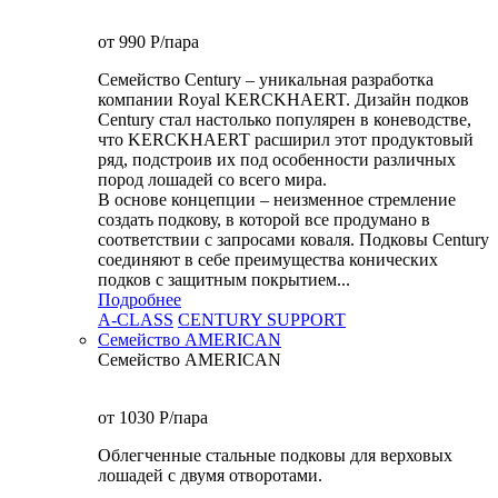
от 990
P
/пара
Семейство Century – уникальная разработка
компании Royal KERCKHAERT. Дизайн подков
Century стал настолько популярен в коневодстве,
что KERCKHAERT расширил этот продуктовый
ряд, подстроив их под особенности различных
пород лошадей со всего мира.
В основе концепции – неизменное стремление
создать подкову, в которой все продумано в
соответствии с запросами коваля. Подковы Century
cоединяют в себе преимущества конических
подков с защитным покрытием...
Подробнее
A-CLASS
CENTURY SUPPORT
Семейство AMERICAN
Семейство AMERICAN
от 1030
P
/пара
Облегченные стальные подковы для верховых
лошадей с двумя отворотами.