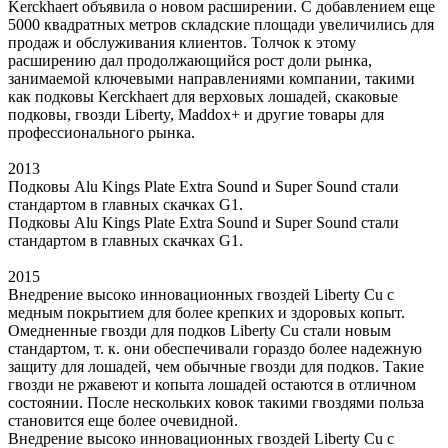
Kerckhaert объявила о новом расширении. С добавлением еще
5000 квадратных метров складские площади увеличились для
продаж и обслуживания клиентов. Толчок к этому
расширению дал продолжающийся рост доли рынка,
занимаемой ключевыми направлениями компании, такими
как подковы Kerckhaert для верховых лошадей, скаковые
подковы, гвозди Liberty, Maddox+ и другие товары для
профессионального рынка.
2013
Подковы Alu Kings Plate Extra Sound и Super Sound стали
стандартом в главных скачках G1.
Подковы Alu Kings Plate Extra Sound и Super Sound стали
стандартом в главных скачках G1.
2015
Внедрение высоко инновационных гвоздей Liberty Cu с
медным покрытием для более крепких и здоровых копыт.
Омедненные гвозди для подков Liberty Cu стали новым
стандартом, т. к. они обеспечивали гораздо более надежную
защиту для лошадей, чем обычные гвозди для подков. Такие
гвозди не ржавеют и копыта лошадей остаются в отличном
состоянии. После нескольких ковок такими гвоздями польза
становится еще более очевидной.
Внедрение высоко инновационных гвоздей Liberty Cu с