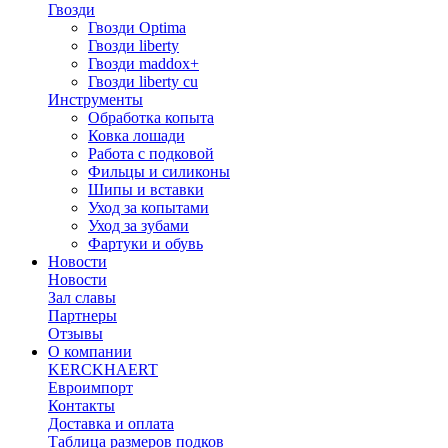
Гвозди
Гвозди Optima
Гвозди liberty
Гвозди maddox+
Гвозди liberty cu
Инструменты
Обработка копыта
Ковка лошади
Работа с подковой
Фильцы и силиконы
Шипы и вставки
Уход за копытами
Уход за зубами
Фартуки и обувь
Новости
Новости
Зал славы
Партнеры
Отзывы
О компании
KERCKHAERT
Евроимпорт
Контакты
Доставка и оплата
Таблица размеров подков