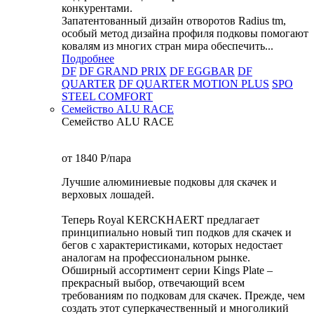
конкурентами.
Запатентованный дизайн отворотов Radius tm,
особый метод дизайна профиля подковы помогают
ковалям из многих стран мира обеспечить...
Подробнее
DF
DF GRAND PRIX
DF EGGBAR
DF
QUARTER
DF QUARTER MOTION PLUS
SPO
STEEL COMFORT
Семейство ALU RACE
Семейство ALU RACE
от 1840
P
/пара
Лучшие алюминиевые подковы для скачек и
верховых лошадей.
Теперь Royal KERCKHAERT предлагает
принципиально новый тип подков для скачек и
бегов с характеристиками, которых недостает
аналогам на профессиональном рынке.
Обширный ассортимент серии Kings Plate –
прекрасный выбор, отвечающий всем
требованиям по подковам для скачек. Прежде, чем
создать этот суперкачественный и многоликий