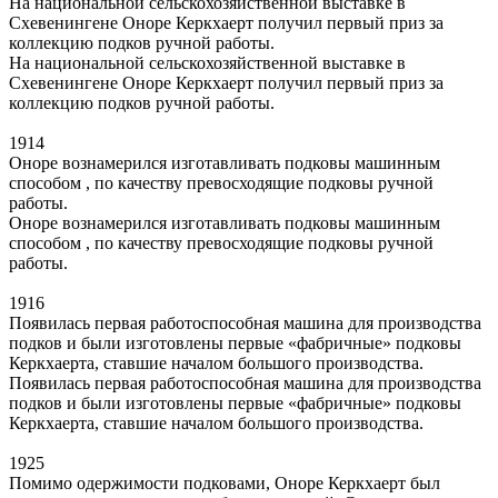
На национальной сельскохозяйственной выставке в
Схевенингене Оноре Керкхаерт получил первый приз за
коллекцию подков ручной работы.
На национальной сельскохозяйственной выставке в
Схевенингене Оноре Керкхаерт получил первый приз за
коллекцию подков ручной работы.
1914
Оноре вознамерился изготавливать подковы машинным
способом , по качеству превосходящие подковы ручной
работы.
Оноре вознамерился изготавливать подковы машинным
способом , по качеству превосходящие подковы ручной
работы.
1916
Появилась первая работоспособная машина для производства
подков и были изготовлены первые «фабричные» подковы
Керкхаерта, ставшие началом большого производства.
Появилась первая работоспособная машина для производства
подков и были изготовлены первые «фабричные» подковы
Керкхаерта, ставшие началом большого производства.
1925
Помимо одержимости подковами, Оноре Керкхаерт был