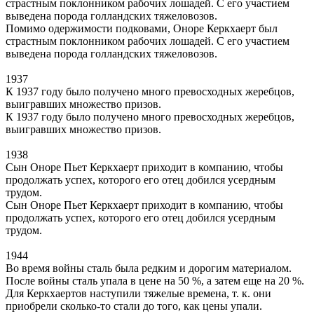
страстным поклонником рабочих лошадей. С его участием
выведена порода голландских тяжеловозов.
Помимо одержимости подковами, Оноре Керкхаерт был
страстным поклонником рабочих лошадей. С его участием
выведена порода голландских тяжеловозов.
1937
К 1937 году было получено много превосходных жеребцов,
выигравших множество призов.
К 1937 году было получено много превосходных жеребцов,
выигравших множество призов.
1938
Сын Оноре Пьет Керкхаерт приходит в компанию, чтобы
продолжать успех, которого его отец добился усердным
трудом.
Сын Оноре Пьет Керкхаерт приходит в компанию, чтобы
продолжать успех, которого его отец добился усердным
трудом.
1944
Во время войны сталь была редким и дорогим материалом.
После войны сталь упала в цене на 50 %, а затем еще на 20 %.
Для Керкхаертов наступили тяжелые времена, т. к. они
приобрели сколько-то стали до того, как цены упали.