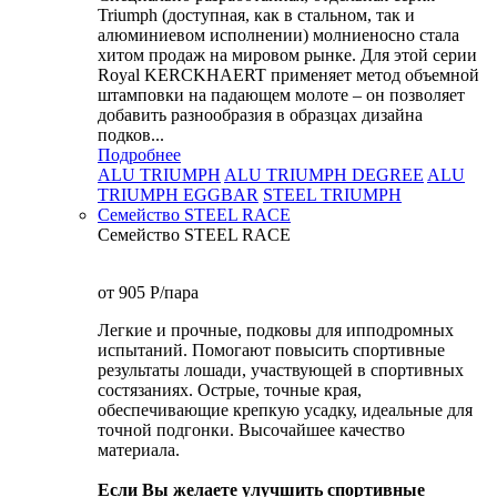
Triumph (доступная, как в стальном, так и
алюминиевом исполнении) молниеносно стала
хитом продаж на мировом рынке. Для этой серии
Royal KERCKHAERT применяет метод объемной
штамповки на падающем молоте – он позволяет
добавить разнообразия в образцах дизайна
подков...
Подробнее
ALU TRIUMPH
ALU TRIUMPH DEGREE
ALU
TRIUMPH EGGBAR
STEEL TRIUMPH
Семейство STEEL RACE
Семейство STEEL RACE
от 905
P
/пара
Легкие и прочные, подковы для ипподромных
испытаний. Помогают повысить спортивные
результаты лошади, участвующей в спортивных
состязаниях. Острые, точные края,
обеспечивающие крепкую усадку, идеальные для
точной подгонки. Высочайшее качество
материала.
Если Вы желаете улучшить спортивные