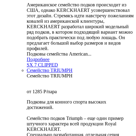
Американское семейство подков происходит из
США, однако KERCKHAERT усовершенствовал
этот дизайн. Стремясь идти навстречу пожеланиям
ковалей из американской клиентуры,
KERCKHAERT разработал широкий модельный
ряд подков, в котором подходящий вариант можно
подобрать практически под любую лошадь. Он
предлагает большой выбор размеров и видов
профилей.
Подковы семейства American...
Подробнее
SX 7 CLIPPED
Семейство TRIUMPH
Семейство TRIUMPH
от 1285
P
/пара
Подковы для конного спорта высоких
достижений.
Семейство подков Triumph – еще один пример
штучного характера всей продукции Royal
KERCKHAERT.
Специально разработанная, отдельная серия