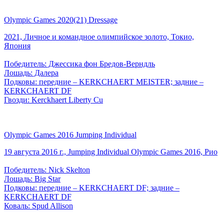
Olympic Games 2020(21) Dressage
2021, Личное и командное олимпийское золото, Токио,
Япония
Победитель: Джессика фон Бредов-Верндль
Лошадь: Далера
Подковы: передние – KERKCHAERT MEISTER; задние –
KERKCHAERT DF
Гвозди: Kerckhaert Liberty Cu
Olympic Games 2016 Jumping Individual
19 августа 2016 г., Jumping Individual Olympic Games 2016, Рио
Победитель: Nick Skelton
Лошадь: Big Star
Подковы: передние – KERKCHAERT DF; задние –
KERKCHAERT DF
Коваль: Spud Allison