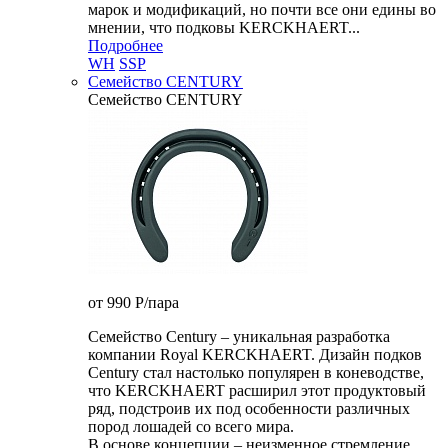
марок и модификаций, но почти все они едины во
мнении, что подковы KERCKHAERT...
Подробнее
WH
SSP
Семейство CENTURY
Семейство CENTURY
от 990
P
/пара
Семейство Century – уникальная разработка
компании Royal KERCKHAERT. Дизайн подков
Century стал настолько популярен в коневодстве,
что KERCKHAERT расширил этот продуктовый
ряд, подстроив их под особенности различных
пород лошадей со всего мира.
В основе концепции – неизменное стремление