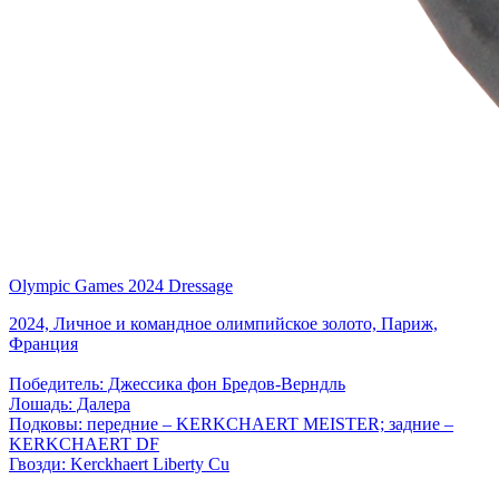
Olympic Games 2024 Dressage
2024, Личное и командное олимпийское золото, Париж,
Франция
Победитель: Джессика фон Бредов-Верндль
Лошадь: Далера
Подковы: передние – KERKCHAERT MEISTER; задние –
KERKCHAERT DF
Гвозди: Kerckhaert Liberty Cu