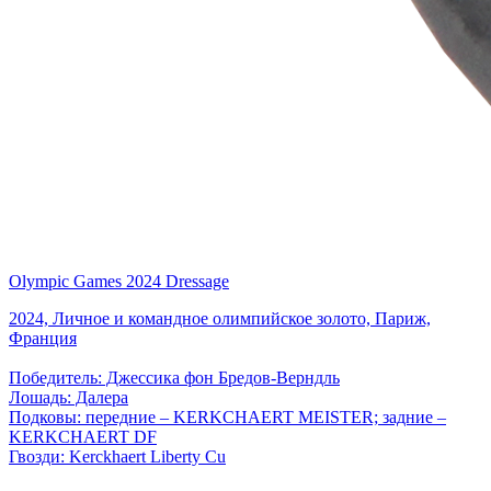
Olympic Games 2024 Dressage
2024, Личное и командное олимпийское золото, Париж,
Франция
Победитель: Джессика фон Бредов-Верндль
Лошадь: Далера
Подковы: передние – KERKCHAERT MEISTER; задние –
KERKCHAERT DF
Гвозди: Kerckhaert Liberty Cu