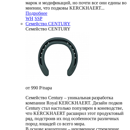
марок и модификаций, но почти все они едины во
мнении, что подковы KERCKHAERT...
Подробнее
WH
SSP
Семейство CENTURY
Семейство CENTURY
от 990
P
/пара
Семейство Century – уникальная разработка
компании Royal KERCKHAERT. Дизайн подков
Century стал настолько популярен в коневодстве,
что KERCKHAERT расширил этот продуктовый
ряд, подстроив их под особенности различных
пород лошадей со всего мира.
В основе концепции – неизменное стремление