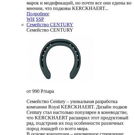
марок и модификаций, но почти все они едины во
мнении, что подковы KERCKHAERT...
Подробнее
WH
SSP
Семейство CENTURY
Семейство CENTURY
от 990
P
/пара
Семейство Century – уникальная разработка
компании Royal KERCKHAERT. Дизайн подков
Century стал настолько популярен в коневодстве,
что KERCKHAERT расширил этот продуктовый
ряд, подстроив их под особенности различных
пород лошадей со всего мира.
В основе концепции – неизменное стремление