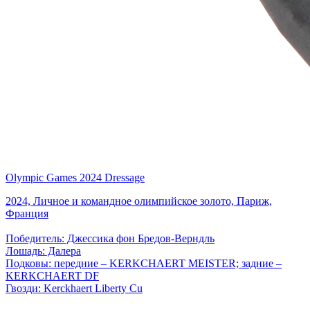
Olympic Games 2024 Dressage
2024, Личное и командное олимпийское золото, Париж,
Франция
Победитель: Джессика фон Бредов-Верндль
Лошадь: Далера
Подковы: передние – KERKCHAERT MEISTER; задние –
KERKCHAERT DF
Гвозди: Kerckhaert Liberty Cu