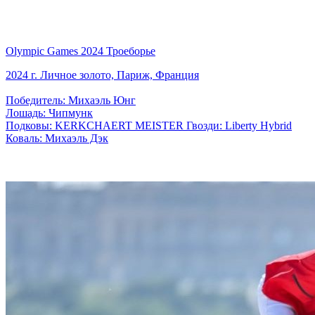
Olympic Games 2024 Троеборье
2024 г. Личное золото, Париж, Франция
Победитель: Михаэль Юнг
Лошадь: Чипмунк
Подковы: KERKCHAERT MEISTER Гвозди: Liberty Hybrid
Коваль: Михаэль Дэк