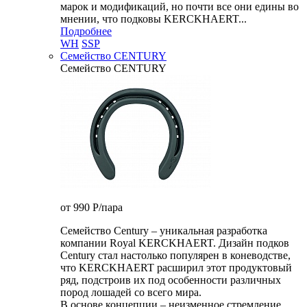
марок и модификаций, но почти все они едины во
мнении, что подковы KERCKHAERT...
Подробнее
WH
SSP
Семейство CENTURY
Семейство CENTURY
от 990
P
/пара
Семейство Century – уникальная разработка
компании Royal KERCKHAERT. Дизайн подков
Century стал настолько популярен в коневодстве,
что KERCKHAERT расширил этот продуктовый
ряд, подстроив их под особенности различных
пород лошадей со всего мира.
В основе концепции – неизменное стремление