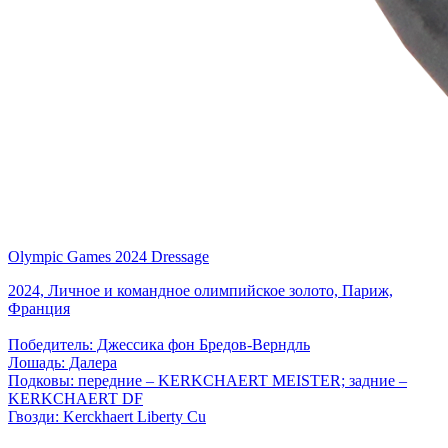
Olympic Games 2024 Dressage
2024, Личное и командное олимпийское золото, Париж,
Франция
Победитель: Джессика фон Бредов-Верндль
Лошадь: Далера
Подковы: передние – KERKCHAERT MEISTER; задние –
KERKCHAERT DF
Гвозди: Kerckhaert Liberty Cu