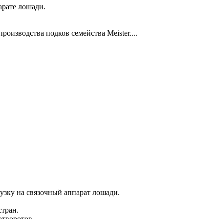
арате лошади.
оизводства подков семейства Meister....
узку на связочный аппарат лошади.
стран.
воротов...