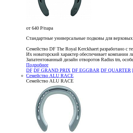
от 640
P
/пара
Стандартные универсальные подковы для верховых
Семейство DF The Royal Kerckhaert разработано с 
Их новаторский характер обеспечивает компании л
Запатентованный дизайн отворотов Radius tm, особ
Подробнее
DF
DF GRAND PRIX
DF EGGBAR
DF QUARTER
Семейство ALU RACE
Семейство ALU RACE