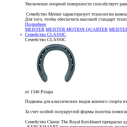
Увеличение опорной поверхности способствует рав
Семейство Meister характеризует технологии ко
Для того, чтобы обеспечить высокий стандарт техно
Подробнее
MEISTER
MEISTER MOTION QUARTER
MEISTE
Семейство CLASSIC
Семейство CLASSIC
от 1540
P
/пара
Подковы для классических видов конного спорта из
За счет особой полукруглой формы полотна помога
Семейство Classic The Royal Kerckhaert прекрасно 
KERCKHAERT смог революционизировать традицион