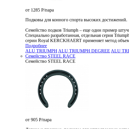
от 1285
P
/пара
Подковы для конного спорта высоких достижений.
Семейство подков Triumph – еще один пример шту
Специально разработанная, отдельная серия Triump
серии Royal KERCKHAERT применяет метод объемной
Подробнее
ALU TRIUMPH
ALU TRIUMPH DEGREE
ALU TR
Семейство STEEL RACE
Семейство STEEL RACE
от 905
P
/пара