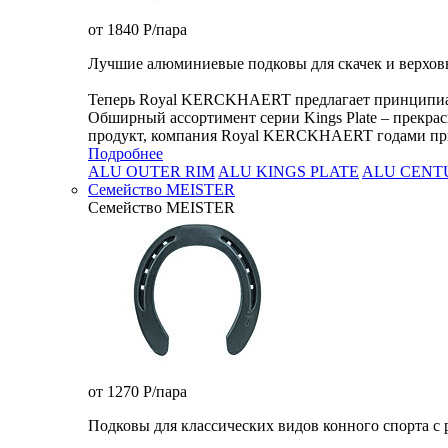
от 1840
P
/пара
Лучшие алюминиевые подковы для скачек и верхов
Теперь Royal KERCKHAERT предлагает принципиальн
Обширный ассортимент серии Kings Plate – прекрас
продукт, компания Royal KERCKHAERT годами при
Подробнее
ALU OUTER RIM
ALU KINGS PLATE
ALU CENT
Семейство МEISTER
Семейство МEISTER
от 1270
P
/пара
Подковы для классических видов конного спорта с 