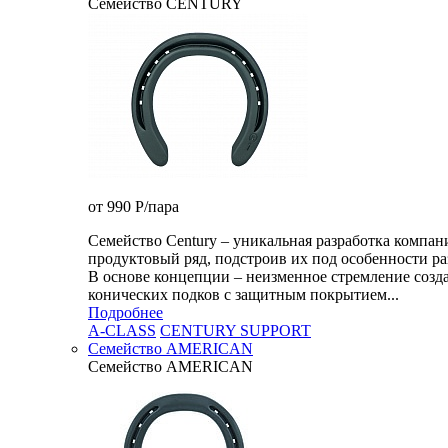
Семейство CENTURY
от 990
P
/пара
Семейство Century – уникальная разработка комп
продуктовый ряд, подстроив их под особенности ра
В основе концепции – неизменное стремление созда
конических подков с защитным покрытием...
Подробнее
A-CLASS
CENTURY SUPPORT
Семейство AMERICAN
Семейство AMERICAN