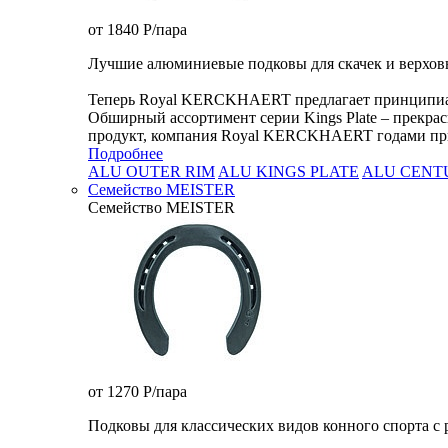
от 1840
P
/пара
Лучшие алюминиевые подковы для скачек и верхов
Теперь Royal KERCKHAERT предлагает принципиальн
Обширный ассортимент серии Kings Plate – прекрас
продукт, компания Royal KERCKHAERT годами при
Подробнее
ALU OUTER RIM
ALU KINGS PLATE
ALU CENT
Семейство МEISTER
Семейство МEISTER
от 1270
P
/пара
Подковы для классических видов конного спорта с 