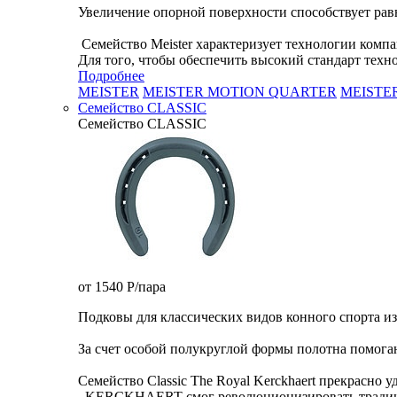
Увеличение опорной поверхности способствует рав
Семейство Meister характеризует технологии ко
Для того, чтобы обеспечить высокий стандарт техно
Подробнее
MEISTER
MEISTER MOTION QUARTER
MEISTE
Семейство CLASSIC
Семейство CLASSIC
от 1540
P
/пара
Подковы для классических видов конного спорта из
За счет особой полукруглой формы полотна помога
Семейство Classic The Royal Kerckhaert прекрасно 
KERCKHAERT смог революционизировать традицион