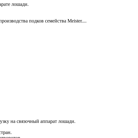
арате лошади.
оизводства подков семейства Meister....
узку на связочный аппарат лошади.
стран.
воротов...