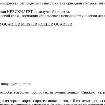
номерности распределения нагрузки в опорно-двигательном апп
мпании KERCKHAERT с наилучшей стороны.
логий ковки, компания использовала новейшие технологии для пр
R QUARTER
MEISTER ROLLER QUARTER
 полукруглой стали.
ют добиться более просторных движений лошади. Снижают нагр
удовлетворяет запросы профессионалов-ковалей из самых разных 
ные конические подковы: компания оснастила их системой от