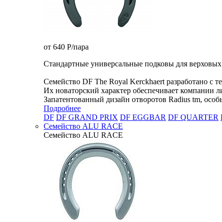
от 640
P
/пара
Стандартные универсальные подковы для верховых
Семейство DF The Royal Kerckhaert разработано с 
Их новаторский характер обеспечивает компании л
Запатентованный дизайн отворотов Radius tm, особ
Подробнее
DF
DF GRAND PRIX
DF EGGBAR
DF QUARTER
Семейство ALU RACE
Семейство ALU RACE