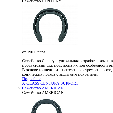
Семейство CENTURY
от 990
P
/пара
Семейство Century – уникальная разработка комп
продуктовый ряд, подстроив их под особенности ра
В основе концепции – неизменное стремление созда
конических подков с защитным покрытием...
Подробнее
A-CLASS
CENTURY SUPPORT
Семейство AMERICAN
Семейство AMERICAN