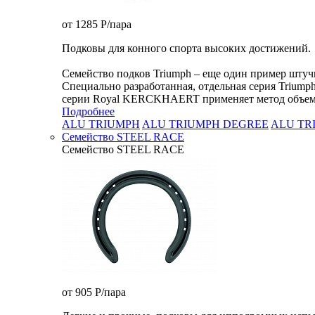
от 1285
P
/пара
Подковы для конного спорта высоких достижений.
Семейство подков Triumph – еще один пример шту
Специально разработанная, отдельная серия Triump
серии Royal KERCKHAERT применяет метод объемной
Подробнее
ALU TRIUMPH
ALU TRIUMPH DEGREE
ALU TR
Семейство STEEL RACE
Семейство STEEL RACE
от 905
P
/пара