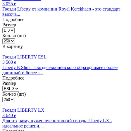
3 055
e
Гвозди Liberty от компании Royal Kerckhaert - это стандарт
высоча...
Подробнее
Размер
Кол-во (шт)
В корзину
Гвозди LIBERTY ESL
3 500
e
Liberty E Slim - гвоздь европейского образца имеет более
длинный и более т...
Подробнее
Размер
Кол-во (шт)
Гвозди LIBERTY LX
3 640
e
Для тех, кому нужен очень тонкий гвоздь, Liberty LX -
идеальное решени...