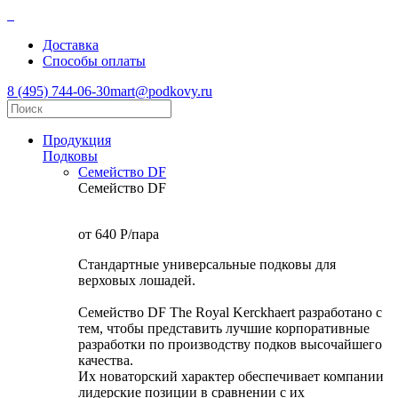
Доставка
Способы оплаты
8 (495) 744-06-30
mart@podkovy.ru
Продукция
Подковы
Семейство DF
Семейство DF
от 640
P
/пара
Стандартные универсальные подковы для
верховых лошадей.
Семейство DF The Royal Kerckhaert разработано с
тем, чтобы представить лучшие корпоративные
разработки по производству подков высочайшего
качества.
Их новаторский характер обеспечивает компании
лидерские позиции в сравнении с их