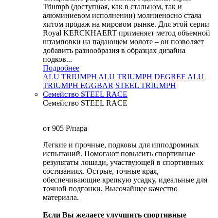
Triumph (доступная, как в стальном, так и
алюминиевом исполнении) молниеносно стала
хитом продаж на мировом рынке. Для этой серии
Royal KERCKHAERT применяет метод объемной
штамповки на падающем молоте – он позволяет
добавить разнообразия в образцах дизайна
подков...
Подробнее
ALU TRIUMPH
ALU TRIUMPH DEGREE
ALU
TRIUMPH EGGBAR
STEEL TRIUMPH
Семейство STEEL RACE
Семейство STEEL RACE
от 905
P
/пара
Легкие и прочные, подковы для ипподромных
испытаний. Помогают повысить спортивные
результаты лошади, участвующей в спортивных
состязаниях. Острые, точные края,
обеспечивающие крепкую усадку, идеальные для
точной подгонки. Высочайшее качество
материала.
Если Вы желаете улучшить спортивные