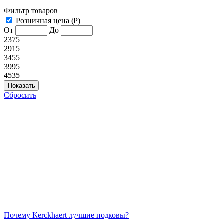
Фильтр товаров
Розничная цена (Р)
От
До
2375
2915
3455
3995
4535
Сбросить
Почему Kerckhaert лучшие подковы?