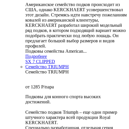
Американское семейство подков происходит из
США, однако KERCKHAERT усовершенствовал
этот дизайн. Стремясь идти навстречу пожеланиям
ковалей из американской клиентуры,
KERCKHAERT разработал широкий модельный
ряд подков, в котором подходящий вариант можно
подобрать практически под любую лошадь. Он
предлагает большой выбор размеров и видов
профилей.
Подковы семейства American...
Подробнее
SX 7 CLIPPED
Семейство TRIUMPH
Семейство TRIUMPH
от 1285
P
/пара
Подковы для конного спорта высоких
достижений.
Семейство подков Triumph – еще один пример
штучного характера всей продукции Royal
KERCKHAERT.
Специально разработанная, отдельная серия