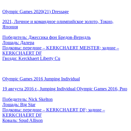
Olympic Games 2020(21) Dressage
2021, Личное и командное олимпийское золото, Токио,
Япония
Победитель: Джессика фон Бредов-Верндль
Лошадь: Далера
Подковы: передние – KERKCHAERT MEISTER; задние –
KERKCHAERT DF
Гвозди: Kerckhaert Liberty Cu
Olympic Games 2016 Jumping Individual
19 августа 2016 г., Jumping Individual Olympic Games 2016, Рио
Победитель: Nick Skelton
Лошадь: Big Star
Подковы: передние – KERKCHAERT DF; задние –
KERKCHAERT DF
Коваль: Spud Allison