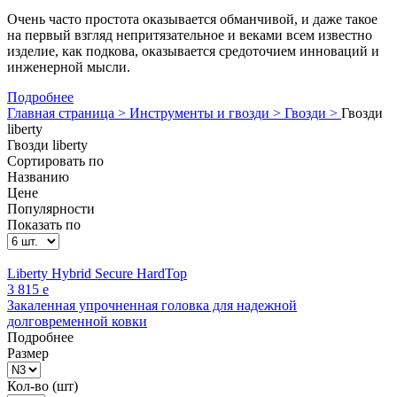
Очень часто простота оказывается обманчивой, и даже такое
на первый взгляд непритязательное и веками всем известно
изделие, как подкова, оказывается средоточием инноваций и
инженерной мысли.
Подробнее
Главная страница >
Инструменты и гвозди >
Гвозди >
Гвозди
liberty
Гвозди liberty
Сортировать по
Названию
Цене
Популярности
Показать по
Liberty Hybrid Secure HardTop
3 815
e
Закаленная упрочненная головка для надежной
долговременной ковки
Подробнее
Размер
Кол-во (шт)