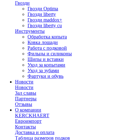
Гвозди
Гвозди Optima
Гвозди liberty
Гвозди maddox+
Гвозди liberty cu
Инструменты
Обработка копыта
Ковка лошади
Работа с подковой
Фильцы и силиконы
Шипы и вставки
Уход за копытами
Уход за зубами
Фартуки и обувь
Новости
Новости
Зал славы
Партнеры
Отзывы
О компании
KERCKHAERT
Евроимпорт
Контакты
Доставка и оплата
Таблица размеров подков