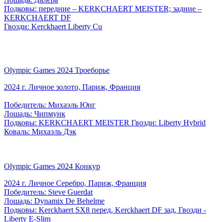
Подковы: передние – KERKCHAERT MEISTER; задние –
KERKCHAERT DF
Гвозди: Kerckhaert Liberty Cu
Olympic Games 2024 Троеборье
2024 г. Личное золото, Париж, Франция
Победитель: Михаэль Юнг
Лошадь: Чипмунк
Подковы: KERKCHAERT MEISTER Гвозди: Liberty Hybrid
Коваль: Михаэль Дэк
Olympic Games 2024 Конкур
2024 г. Личное Серебро, Париж, Франция
Победитель: Steve Guerdat
Лошадь: Dynamix De Behelme
Подковы: Kerckhaert SX8 перед, Kerckhaert DF зад, Гвозди -
Liberty E-Slim