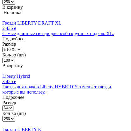
В корзину
Новинка
Гвозди LIBERTY DRAFT XL
2 435
e
Самые длинные гвозди для особо крупных подков. XL.
Подробнее
Размер
Кол-во (шт)
В корзину
Liberty Hybrid
3 425
e
Гвоздь дпя подков Liberty HYBRID™ заменяет гвозди,
которые вы использу...
Подробнее
Размер
Кол-во (шт)
Гвозди LIBERTY E