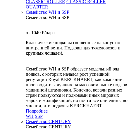
CLASSIC ROLLER
CLASSIC ROLLER
QUARTER
Семейство WH и SSP
Семейство WH и SSP
от 1040
P
/пара
Классические подковы скошенные на конус по
внутренней ветви. Подковы для тяжеловозов и
крупных лошадей.
Семейство WH и SSP образует модельный ряд
подков, с которых начался рост успешной
репутации Royal KERCKHAERT, как компании-
производителя лучших на массовом рынке подков
машинной штамповки. Конечно, ковали разных
стран пользуются и подковами иных мировых
марок и модификаций, но почти все они едины во
мнении, что подковы KERCKHAERT...
Подробнее
WH
SSP
Семейство CENTURY
Семейство CENTURY