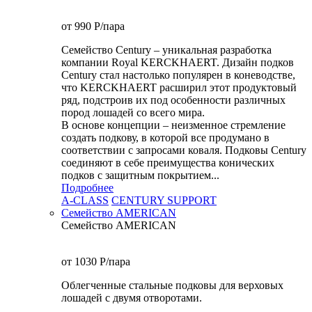
от 990
P
/пара
Семейство Century – уникальная разработка
компании Royal KERCKHAERT. Дизайн подков
Century стал настолько популярен в коневодстве,
что KERCKHAERT расширил этот продуктовый
ряд, подстроив их под особенности различных
пород лошадей со всего мира.
В основе концепции – неизменное стремление
создать подкову, в которой все продумано в
соответствии с запросами коваля. Подковы Century
cоединяют в себе преимущества конических
подков с защитным покрытием...
Подробнее
A-CLASS
CENTURY SUPPORT
Семейство AMERICAN
Семейство AMERICAN
от 1030
P
/пара
Облегченные стальные подковы для верховых
лошадей с двумя отворотами.