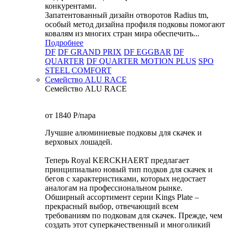
конкурентами.
Запатентованный дизайн отворотов Radius tm,
особый метод дизайна профиля подковы помогают
ковалям из многих стран мира обеспечить...
Подробнее
DF
DF GRAND PRIX
DF EGGBAR
DF
QUARTER
DF QUARTER MOTION PLUS
SPO
STEEL COMFORT
Семейство ALU RACE
Семейство ALU RACE
от 1840
P
/пара
Лучшие алюминиевые подковы для скачек и
верховых лошадей.
Теперь Royal KERCKHAERT предлагает
принципиально новый тип подков для скачек и
бегов с характеристиками, которых недостает
аналогам на профессиональном рынке.
Обширный ассортимент серии Kings Plate –
прекрасный выбор, отвечающий всем
требованиям по подковам для скачек. Прежде, чем
создать этот суперкачественный и многоликий