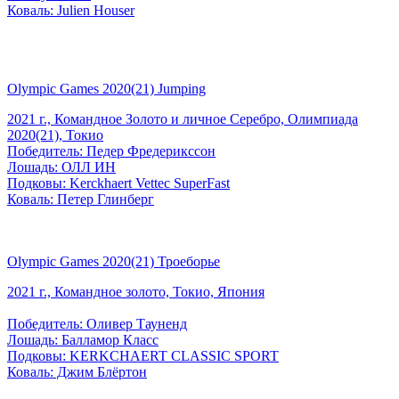
Коваль: Julien Houser
Olympic Games 2020(21) Jumping
2021 г., Командное Золото и личное Серебро, Олимпиада
2020(21), Токио
Победитель: Педер Фредерикссон
Лошадь: ОЛЛ ИН
Подковы: Kerckhaert Vettec SuperFast
Коваль: Петер Глинберг
Olympic Games 2020(21) Троеборье
2021 г., Командное золото, Токио, Япония
Победитель: Оливер Тауненд
Лошадь: Балламор Класс
Подковы: KERKCHAERT CLASSIC SPORT
Коваль: Джим Блёртон