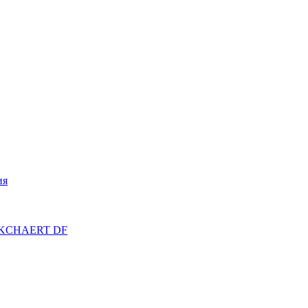
ия
ERKCHAERT DF