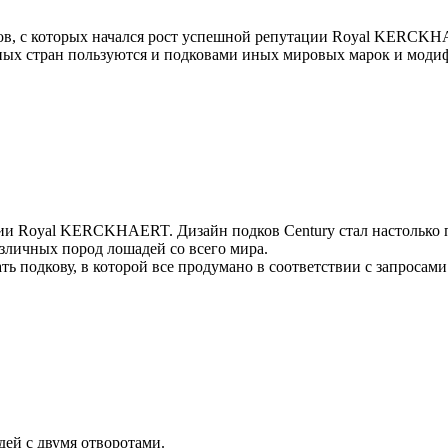
ов, с которых начался рост успешной репутации Royal KERCKH
ых стран пользуются и подковами иных мировых марок и модиф
ании Royal KERCKHAERT. Дизайн подков Century стал настольк
зличных пород лошадей со всего мира.
ть подкову, в которой все продумано в соответствии с запросам
ей с двумя отворотами.