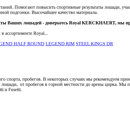
аний. Помогают повысить спортивные результаты лошади, учас
чной подгонки. Высочайшее качество материала.
таты Ваших лошадей - доверьтесь Royal KERCKHAERT, мы п
в ассортименте Royal...
GEND HALF ROUND
LEGEND RIM
STEEL KINGS DR
ого спорта, пробегов. В некоторых случаях мы рекомендуем при
лошади, от пробегов в горной местности до арены цирка. Мы п
 и Fusetti.