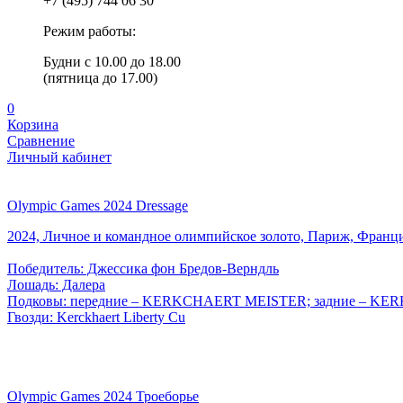
+7 (495) 744 06 30
Режим работы:
Будни с 10.00 до 18.00
(пятница до 17.00)
0
Корзина
Сравнение
Личный кабинет
Olympic Games 2024 Dressage
2024, Личное и командное олимпийское золото, Париж, Франц
Победитель: Джессика фон Бредов-Верндль
Лошадь: Далера
Подковы: передние – KERKCHAERT MEISTER; задние – K
Гвозди: Kerckhaert Liberty Cu
Olympic Games 2024 Троеборье