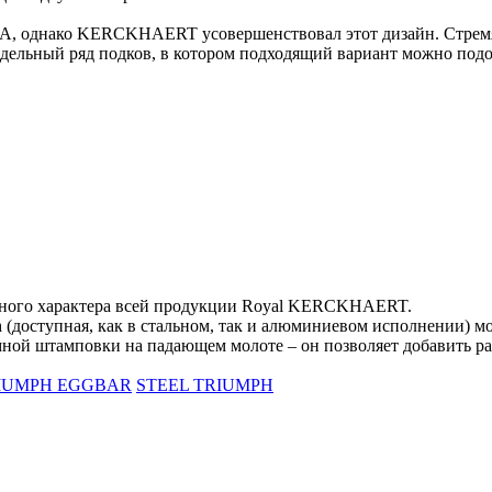
А, однако KERCKHAERT усовершенствовал этот дизайн. Стремяс
ьный ряд подков, в котором подходящий вариант можно подоб
чного характера всей продукции Royal KERCKHAERT.
h (доступная, как в стальном, так и алюминиевом исполнении) 
 штамповки на падающем молоте – он позволяет добавить разн
IUMPH EGGBAR
STEEL TRIUMPH