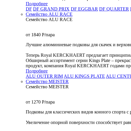
Подробнее
DF
DF GRAND PRIX
DF EGGBAR
DF QUARTER
Семейство ALU RACE
Семейство ALU RACE
от 1840
P
/пара
Лучшие алюминиевые подковы для скачек и верхов
Теперь Royal KERCKHAERT предлагает принципиальн
Обширный ассортимент серии Kings Plate – прекрас
продукт, компания Royal KERCKHAERT годами при
Подробнее
ALU OUTER RIM
ALU KINGS PLATE
ALU CENT
Семейство МEISTER
Семейство МEISTER
от 1270
P
/пара
Подковы для классических видов конного спорта с 
Увеличение опорной поверхности способствует рав