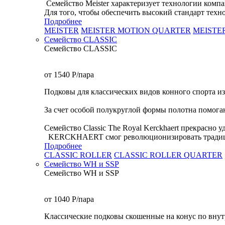
Семейство Meister характеризует технологии ко
Для того, чтобы обеспечить высокий стандарт техно
Подробнее
MEISTER
MEISTER MOTION QUARTER
MEISTE
Семейство CLASSIC
Семейство CLASSIC
от 1540
P
/пара
Подковы для классических видов конного спорта из
За счет особой полукруглой формы полотна помога
Семейство Classic The Royal Kerckhaert прекрасно 
KERCKHAERT смог революционизировать традицион
Подробнее
CLASSIC ROLLER
CLASSIC ROLLER QUARTER
Семейство WH и SSP
Семейство WH и SSP
от 1040
P
/пара
Классические подковы скошенные на конус по внут