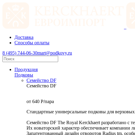
Доставка
Способы оплаты
8 (495) 744-06-30
mart@podkovy.ru
Продукция
Подковы
Семейство DF
Семейство DF
от 640
P
/пара
Стандартные универсальные подковы для верховых
Семейство DF The Royal Kerckhaert разработано с 
Их новаторский характер обеспечивает компании л
Запатентованный дизайн отворотов Radius tm, особ