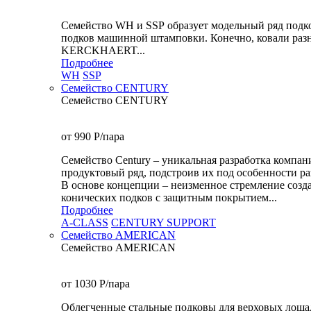
Семейство WH и SSP образует модельный ряд подк
подков машинной штамповки. Конечно, ковали разн
KERCKHAERT...
Подробнее
WH
SSP
Семейство CENTURY
Семейство CENTURY
от 990
P
/пара
Семейство Century – уникальная разработка комп
продуктовый ряд, подстроив их под особенности ра
В основе концепции – неизменное стремление созда
конических подков с защитным покрытием...
Подробнее
A-CLASS
CENTURY SUPPORT
Семейство AMERICAN
Семейство AMERICAN
от 1030
P
/пара
Облегченные стальные подковы для верховых лошад