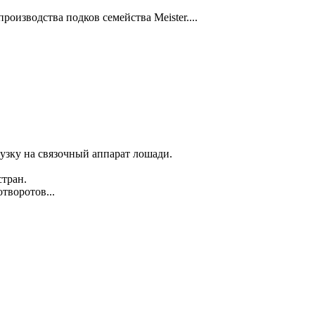
оизводства подков семейства Meister....
узку на связочный аппарат лошади.
стран.
воротов...