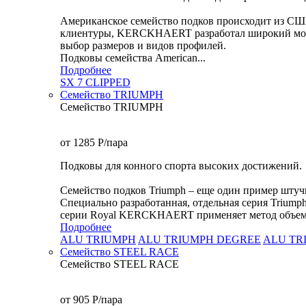
Американское семейство подков происходит из СШ
клиентуры, KERCKHAERT разработал широкий модел
выбор размеров и видов профилей.
Подковы семейства American...
Подробнее
SX 7 CLIPPED
Семейство TRIUMPH
Семейство TRIUMPH
от 1285
P
/пара
Подковы для конного спорта высоких достижений.
Семейство подков Triumph – еще один пример шту
Специально разработанная, отдельная серия Triump
серии Royal KERCKHAERT применяет метод объемной
Подробнее
ALU TRIUMPH
ALU TRIUMPH DEGREE
ALU TR
Семейство STEEL RACE
Семейство STEEL RACE
от 905
P
/пара