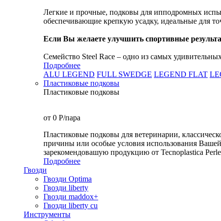
Легкие и прочные, подковы для ипподромных испыт
обеспечивающие крепкую усадку, идеальные для то
Если Вы желаете улучшить спортивные резуль
Семейство Steel Race – одно из самых удивительных 
Подробнее
ALU LEGEND
FULL SWEDGE
LEGEND FLAT
LE
Пластиковые подковы
Пластиковые подковы
от 0
P
/пара
Пластиковые подковы для ветеринарии, классическ
причины или особые условия использования Вашей 
зарекомендовашую продукцию от Tecnoplastica Perletti
Подробнее
Гвозди
Гвозди Optima
Гвозди liberty
Гвозди maddox+
Гвозди liberty cu
Инструменты