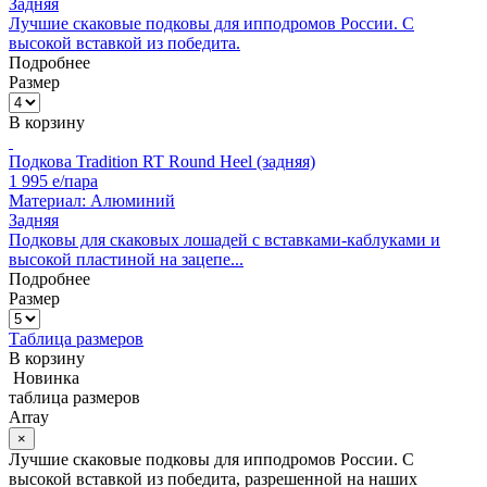
Задняя
Лучшие скаковые подковы для ипподромов России. С
высокой вставкой из победита.
Подробнее
Размер
В корзину
Подкова Tradition RT Round Heel (задняя)
1 995
e/пара
Материал:
Алюминий
Задняя
Подковы для скаковых лошадей с вставками-каблуками и
высокой пластиной на зацепе...
Подробнее
Размер
Таблица размеров
В корзину
Новинка
таблица размеров
Array
×
Лучшие скаковые подковы для ипподромов России. С
высокой вставкой из победита, разрешенной на наших