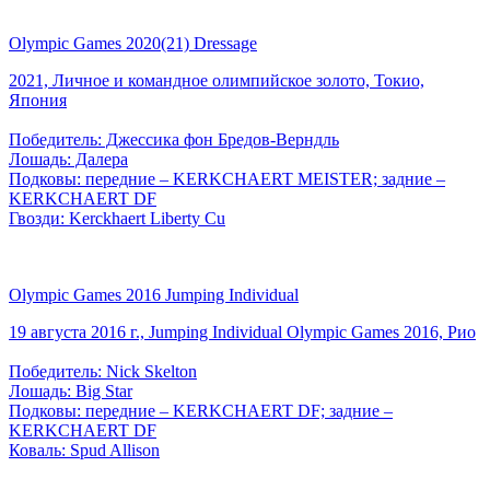
Olympic Games 2020(21) Dressage
2021, Личное и командное олимпийское золото, Токио,
Япония
Победитель: Джессика фон Бредов-Верндль
Лошадь: Далера
Подковы: передние – KERKCHAERT MEISTER; задние –
KERKCHAERT DF
Гвозди: Kerckhaert Liberty Cu
Olympic Games 2016 Jumping Individual
19 августа 2016 г., Jumping Individual Olympic Games 2016, Рио
Победитель: Nick Skelton
Лошадь: Big Star
Подковы: передние – KERKCHAERT DF; задние –
KERKCHAERT DF
Коваль: Spud Allison