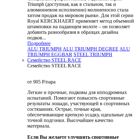
Triumph (доступная, как в стальном, так и
алюминиевом исполнении) молниеносно стала
хитом продаж на мировом рынке. Для этой серии
Royal KERCKHAERT применяет метод объемной
штамповки на падающем молоте – он позволяет
добавить разнообразия в образцах дизайна
подков...
Подробнее
ALU TRIUMPH
ALU TRIUMPH DEGREE
ALU
TRIUMPH EGGBAR
STEEL TRIUMPH
Семейство STEEL RACE
Семейство STEEL RACE
от 905
P
/пара
Легкие и прочные, подковы для ипподромных
испытаний. Помогают повысить спортивные
результаты лошади, участвующей в спортивных
состязаниях. Острые, точные края,
обеспечивающие крепкую усадку, идеальные для
точной подгонки. Высочайшее качество
материала.
Если Вы желаете улучшить спортивные