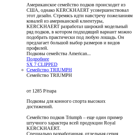
Американское семейство подков происходит из
США, однако KERCKHAERT усовершенствовал
этот дизайн. Стремясь идти навстречу пожеланиям
ковалей из американской клиентуры,
KERCKHAERT разработал широкий модельный
ряд подков, в котором подходящий вариант можно
подобрать практически под любую лошадь. Он
предлагает большой выбор размеров и видов
профилей.
Подковы семейства American...
Подробнее
SX 7 CLIPPED
Семейство TRIUMPH
Семейство TRIUMPH
от 1285
P
/пара
Подковы для конного спорта высоких
достижений.
Семейство подков Triumph – еще один пример
штучного характера всей продукции Royal
KERCKHAERT.
Специально разработанная, отдельная серия