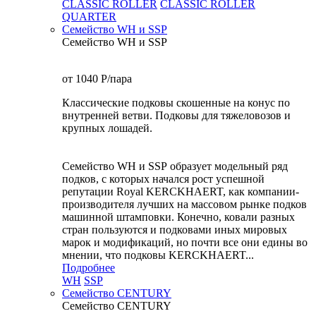
CLASSIC ROLLER
CLASSIC ROLLER
QUARTER
Семейство WH и SSP
Семейство WH и SSP
от 1040
P
/пара
Классические подковы скошенные на конус по
внутренней ветви. Подковы для тяжеловозов и
крупных лошадей.
Семейство WH и SSP образует модельный ряд
подков, с которых начался рост успешной
репутации Royal KERCKHAERT, как компании-
производителя лучших на массовом рынке подков
машинной штамповки. Конечно, ковали разных
стран пользуются и подковами иных мировых
марок и модификаций, но почти все они едины во
мнении, что подковы KERCKHAERT...
Подробнее
WH
SSP
Семейство CENTURY
Семейство CENTURY