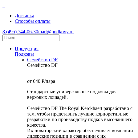
Доставка
Способы оплаты
8 (495) 744-06-30
mart@podkovy.ru
Продукция
Подковы
Семейство DF
Семейство DF
от 640
P
/пара
Стандартные универсальные подковы для
верховых лошадей.
Семейство DF The Royal Kerckhaert разработано с
тем, чтобы представить лучшие корпоративные
разработки по производству подков высочайшего
качества.
Их новаторский характер обеспечивает компании
лидерские позиции в сравнении с их