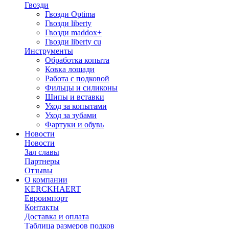
Гвозди
Гвозди Optima
Гвозди liberty
Гвозди maddox+
Гвозди liberty cu
Инструменты
Обработка копыта
Ковка лошади
Работа с подковой
Фильцы и силиконы
Шипы и вставки
Уход за копытами
Уход за зубами
Фартуки и обувь
Новости
Новости
Зал славы
Партнеры
Отзывы
О компании
KERCKHAERT
Евроимпорт
Контакты
Доставка и оплата
Таблица размеров подков