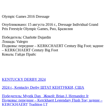
Olympic Games 2016 Dressage
Опубликовано: 15 августа 2016 г., Dressage Individual Grand
Prix Freestyle Olympic Games, Рио, Бразилия
Победитель: Charlotte Dujardin
Лошадь: Valegro
Подковы: передние – KERKCHAERT Century Big Foot; задние
– KERKCHAERT Century Big Foot
Коваль: Гайдн Прайс
KENTUCKY DERBY 2024
2024 г., Kentucky Derby ШТАТ КЕНТУККИ, США
Победитель: Mystik Dan Жокей: Brian J. Hernandez Jr
Подковы: передние – Kerckhaert Legendary Flush Toe; задние –
KERCKHAERT Tradition LT