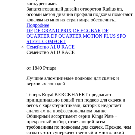
конкурентами.
Запатентованный дизайн отворотов Radius tm,
особый метод дизайна профиля подковы помогают
ковалям из многих стран мира обеспечить...
Подробнее
DF
DF GRAND PRIX
DF EGGBAR
DF
QUARTER
DF QUARTER MOTION PLUS
SPO
STEEL COMFORT
Семейство ALU RACE
Семейство ALU RACE
от 1840
P
/пара
Лучшие алюминиевые подковы для скачек и
верховых лошадей.
Теперь Royal KERCKHAERT предлагает
принципиально новый тип подков для скачек и
бегов с характеристиками, которых недостает
аналогам на профессиональном рынке.
Обширный ассортимент серии Kings Plate –
прекрасный выбор, отвечающий всем
требованиям по подковам для скачек. Прежде, чем
создать этот суперкачественный и многоликий