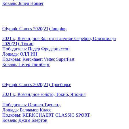
Коваль: Julien Houser
Olympic Games 2020(21) Jumping
2021 г., Командное Золото и личное Серебро, Олимпиада
2020(21), Токио
Победитель: Педер Фредерикссон
Лошадь: ОЛЛ ИН
Подковы: Kerckhaert Vettec SuperFast
Коваль: Петер Глинберг
Olympic Games 2020(21) Троеборье
2021 г., Командное золото, Токио, Япония
Победитель: Оливер Тауненд
Лошадь: Балламор Класс
Подковы: KERKCHAERT CLASSIC SPORT
Коваль: Джим Блёртон