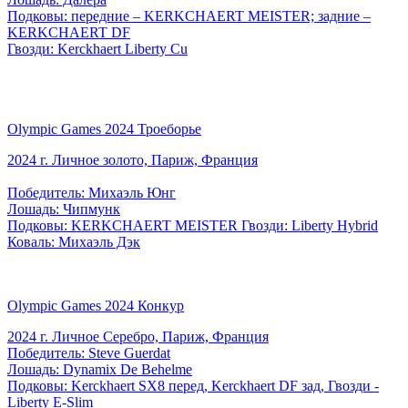
Подковы: передние – KERKCHAERT MEISTER; задние –
KERKCHAERT DF
Гвозди: Kerckhaert Liberty Cu
Olympic Games 2024 Троеборье
2024 г. Личное золото, Париж, Франция
Победитель: Михаэль Юнг
Лошадь: Чипмунк
Подковы: KERKCHAERT MEISTER Гвозди: Liberty Hybrid
Коваль: Михаэль Дэк
Olympic Games 2024 Конкур
2024 г. Личное Серебро, Париж, Франция
Победитель: Steve Guerdat
Лошадь: Dynamix De Behelme
Подковы: Kerckhaert SX8 перед, Kerckhaert DF зад, Гвозди -
Liberty E-Slim