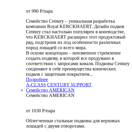
от 990
P
/пара
Семейство Century – уникальная разработка
компании Royal KERCKHAERT. Дизайн подков
Century стал настолько популярен в коневодстве,
что KERCKHAERT расширил этот продуктовый
ряд, подстроив их под особенности различных
пород лошадей со всего мира.
В основе концепции – неизменное стремление
создать подкову, в которой все продумано в
соответствии с запросами коваля. Подковы Century
cоединяют в себе преимущества конических
подков с защитным покрытием...
Подробнее
A-CLASS
CENTURY SUPPORT
Семейство AMERICAN
Семейство AMERICAN
от 1030
P
/пара
Облегченные стальные подковы для верховых
лошадей с двумя отворотами.