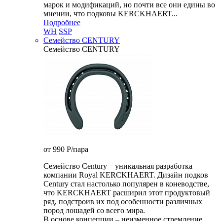
марок и модификаций, но почти все они едины во
мнении, что подковы KERCKHAERT...
Подробнее
WH
SSP
Семейство CENTURY
Семейство CENTURY
от 990
P
/пара
Семейство Century – уникальная разработка
компании Royal KERCKHAERT. Дизайн подков
Century стал настолько популярен в коневодстве,
что KERCKHAERT расширил этот продуктовый
ряд, подстроив их под особенности различных
пород лошадей со всего мира.
В основе концепции – неизменное стремление