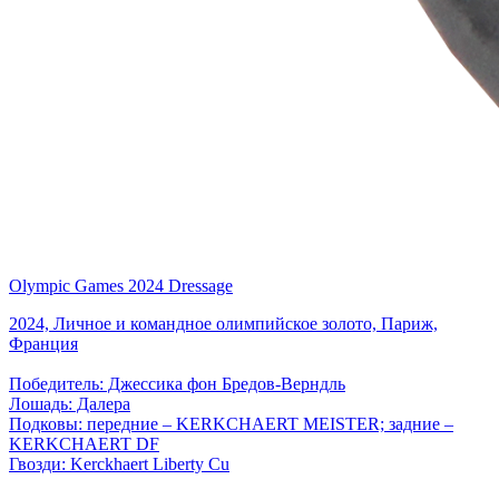
Olympic Games 2024 Dressage
2024, Личное и командное олимпийское золото, Париж,
Франция
Победитель: Джессика фон Бредов-Верндль
Лошадь: Далера
Подковы: передние – KERKCHAERT MEISTER; задние –
KERKCHAERT DF
Гвозди: Kerckhaert Liberty Cu