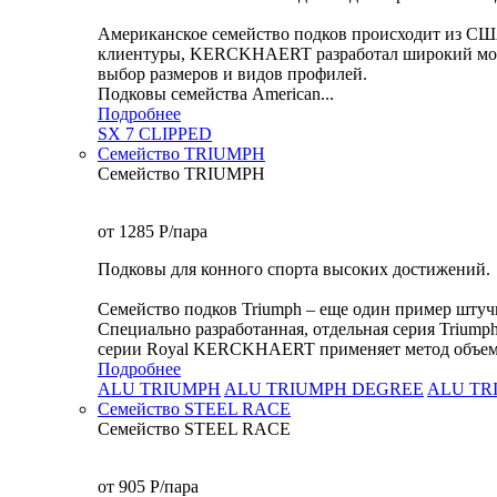
Американское семейство подков происходит из СШ
клиентуры, KERCKHAERT разработал широкий модел
выбор размеров и видов профилей.
Подковы семейства American...
Подробнее
SX 7 CLIPPED
Семейство TRIUMPH
Семейство TRIUMPH
от 1285
P
/пара
Подковы для конного спорта высоких достижений.
Семейство подков Triumph – еще один пример шту
Специально разработанная, отдельная серия Triump
серии Royal KERCKHAERT применяет метод объемной
Подробнее
ALU TRIUMPH
ALU TRIUMPH DEGREE
ALU TR
Семейство STEEL RACE
Семейство STEEL RACE
от 905
P
/пара