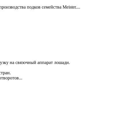
оизводства подков семейства Meister....
узку на связочный аппарат лошади.
стран.
воротов...