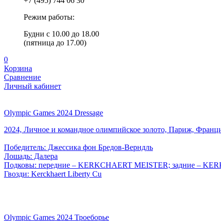
+7 (495) 744 06 30
Режим работы:
Будни с 10.00 до 18.00
(пятница до 17.00)
0
Корзина
Сравнение
Личный кабинет
Olympic Games 2024 Dressage
2024, Личное и командное олимпийское золото, Париж, Франц
Победитель: Джессика фон Бредов-Верндль
Лошадь: Далера
Подковы: передние – KERKCHAERT MEISTER; задние – K
Гвозди: Kerckhaert Liberty Cu
Olympic Games 2024 Троеборье