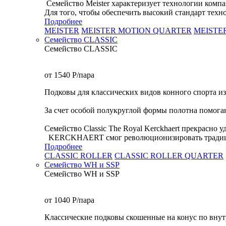
Семейство Meister характеризует технологии ко
Для того, чтобы обеспечить высокий стандарт техно
Подробнее
MEISTER
MEISTER MOTION QUARTER
MEISTE
Семейство CLASSIC
Семейство CLASSIC
от 1540
P
/пара
Подковы для классических видов конного спорта из
За счет особой полукруглой формы полотна помога
Семейство Classic The Royal Kerckhaert прекрасно 
KERCKHAERT смог революционизировать традицион
Подробнее
CLASSIC ROLLER
CLASSIC ROLLER QUARTER
Семейство WH и SSP
Семейство WH и SSP
от 1040
P
/пара
Классические подковы скошенные на конус по внут