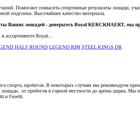
аний. Помогают повысить спортивные результаты лошади, учас
чной подгонки. Высочайшее качество материала.
таты Ваших лошадей - доверьтесь Royal KERCKHAERT, мы п
в ассортименте Royal...
GEND HALF ROUND
LEGEND RIM
STEEL KINGS DR
ого спорта, пробегов. В некоторых случаях мы рекомендуем при
лошади, от пробегов в горной местности до арены цирка. Мы п
 и Fusetti.