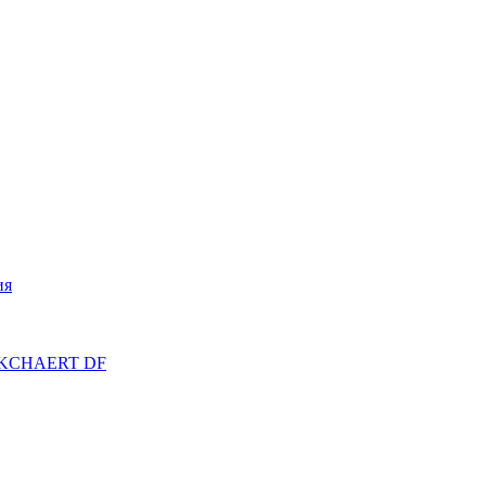
ия
ERKCHAERT DF