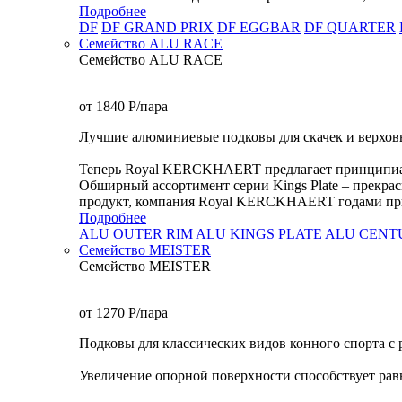
Подробнее
DF
DF GRAND PRIX
DF EGGBAR
DF QUARTER
Семейство ALU RACE
Семейство ALU RACE
от 1840
P
/пара
Лучшие алюминиевые подковы для скачек и верхов
Теперь Royal KERCKHAERT предлагает принципиальн
Обширный ассортимент серии Kings Plate – прекрас
продукт, компания Royal KERCKHAERT годами при
Подробнее
ALU OUTER RIM
ALU KINGS PLATE
ALU CENT
Семейство МEISTER
Семейство МEISTER
от 1270
P
/пара
Подковы для классических видов конного спорта с 
Увеличение опорной поверхности способствует рав