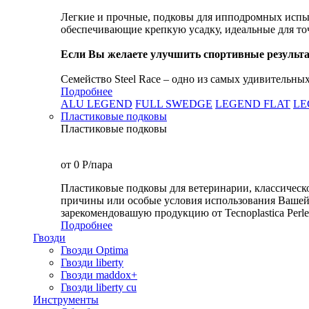
Легкие и прочные, подковы для ипподромных испыт
обеспечивающие крепкую усадку, идеальные для то
Если Вы желаете улучшить спортивные резуль
Семейство Steel Race – одно из самых удивительных 
Подробнее
ALU LEGEND
FULL SWEDGE
LEGEND FLAT
LE
Пластиковые подковы
Пластиковые подковы
от 0
P
/пара
Пластиковые подковы для ветеринарии, классическ
причины или особые условия использования Вашей 
зарекомендовашую продукцию от Tecnoplastica Perletti
Подробнее
Гвозди
Гвозди Optima
Гвозди liberty
Гвозди maddox+
Гвозди liberty cu
Инструменты