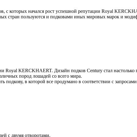
ов, с которых начался рост успешной репутации Royal KERCKH
ых стран пользуются и подковами иных мировых марок и модиф
ании Royal KERCKHAERT. Дизайн подков Century стал настольк
зличных пород лошадей со всего мира.
ть подкову, в которой все продумано в соответствии с запросам
ей с двумя отворотами.