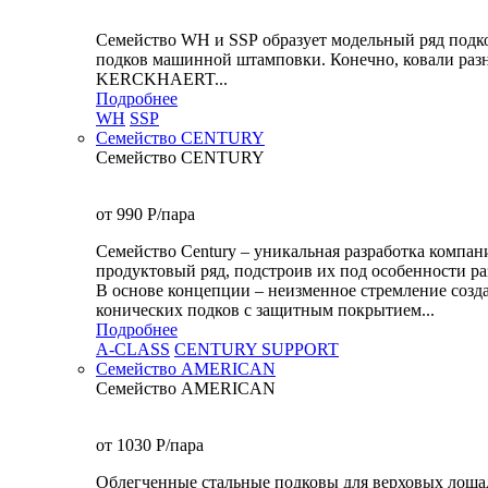
Семейство WH и SSP образует модельный ряд подк
подков машинной штамповки. Конечно, ковали разн
KERCKHAERT...
Подробнее
WH
SSP
Семейство CENTURY
Семейство CENTURY
от 990
P
/пара
Семейство Century – уникальная разработка комп
продуктовый ряд, подстроив их под особенности ра
В основе концепции – неизменное стремление созда
конических подков с защитным покрытием...
Подробнее
A-CLASS
CENTURY SUPPORT
Семейство AMERICAN
Семейство AMERICAN
от 1030
P
/пара
Облегченные стальные подковы для верховых лошад