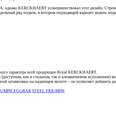
А, однако KERCKHAERT усовершенствовал этот дизайн. Стремяс
ьный ряд подков, в котором подходящий вариант можно подоб
чного характера всей продукции Royal KERCKHAERT.
h (доступная, как в стальном, так и алюминиевом исполнении) 
 штамповки на падающем молоте – он позволяет добавить разн
IUMPH EGGBAR
STEEL TRIUMPH