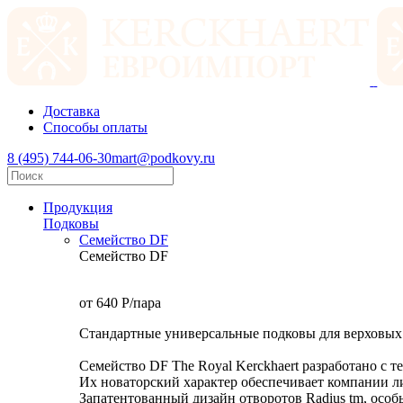
Доставка
Способы оплаты
8 (495) 744-06-30
mart@podkovy.ru
Продукция
Подковы
Семейство DF
Семейство DF
от 640
P
/пара
Стандартные универсальные подковы для верховых
Семейство DF The Royal Kerckhaert разработано с 
Их новаторский характер обеспечивает компании л
Запатентованный дизайн отворотов Radius tm, особ