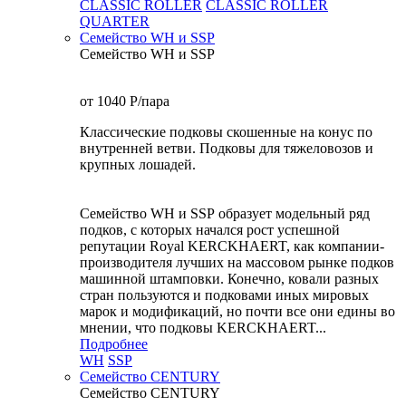
CLASSIC ROLLER
CLASSIC ROLLER
QUARTER
Семейство WH и SSP
Семейство WH и SSP
от 1040
P
/пара
Классические подковы скошенные на конус по
внутренней ветви. Подковы для тяжеловозов и
крупных лошадей.
Семейство WH и SSP образует модельный ряд
подков, с которых начался рост успешной
репутации Royal KERCKHAERT, как компании-
производителя лучших на массовом рынке подков
машинной штамповки. Конечно, ковали разных
стран пользуются и подковами иных мировых
марок и модификаций, но почти все они едины во
мнении, что подковы KERCKHAERT...
Подробнее
WH
SSP
Семейство CENTURY
Семейство CENTURY