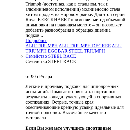
Triumph (доступная, как в стальном, так и
алюминиевом исполнении) молниеносно стала
хитом продаж на мировом рынке. Для этой серии
Royal KERCKHAERT применяет метод объемной
штамповки на падающем молоте – он позволяет
добавить разнообразия в образцах дизайна
подков...
Подробнее
ALU TRIUMPH
ALU TRIUMPH DEGREE
ALU
TRIUMPH EGGBAR
STEEL TRIUMPH
Семейство STEEL RACE
Семейство STEEL RACE
от 905
P
/пара
Легкие и прочные, подковы для ипподромных
испытаний. Помогают повысить спортивные
результаты лошади, участвующей в спортивных
состязаниях. Острые, точные края,
обеспечивающие крепкую усадку, идеальные для
точной подгонки. Высочайшее качество
материала.
Если Вы желаете улучшить спортивные