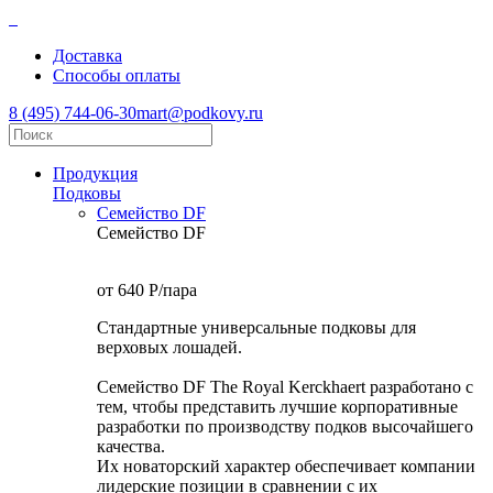
Доставка
Способы оплаты
8 (495) 744-06-30
mart@podkovy.ru
Продукция
Подковы
Семейство DF
Семейство DF
от 640
P
/пара
Стандартные универсальные подковы для
верховых лошадей.
Семейство DF The Royal Kerckhaert разработано с
тем, чтобы представить лучшие корпоративные
разработки по производству подков высочайшего
качества.
Их новаторский характер обеспечивает компании
лидерские позиции в сравнении с их