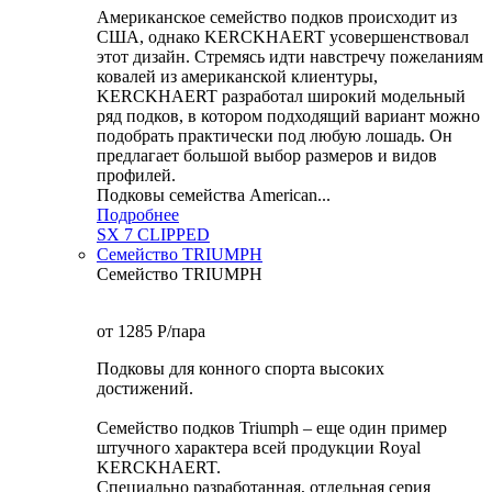
Американское семейство подков происходит из
США, однако KERCKHAERT усовершенствовал
этот дизайн. Стремясь идти навстречу пожеланиям
ковалей из американской клиентуры,
KERCKHAERT разработал широкий модельный
ряд подков, в котором подходящий вариант можно
подобрать практически под любую лошадь. Он
предлагает большой выбор размеров и видов
профилей.
Подковы семейства American...
Подробнее
SX 7 CLIPPED
Семейство TRIUMPH
Семейство TRIUMPH
от 1285
P
/пара
Подковы для конного спорта высоких
достижений.
Семейство подков Triumph – еще один пример
штучного характера всей продукции Royal
KERCKHAERT.
Специально разработанная, отдельная серия