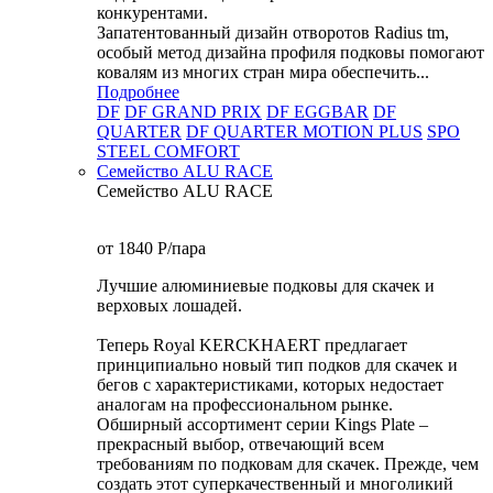
конкурентами.
Запатентованный дизайн отворотов Radius tm,
особый метод дизайна профиля подковы помогают
ковалям из многих стран мира обеспечить...
Подробнее
DF
DF GRAND PRIX
DF EGGBAR
DF
QUARTER
DF QUARTER MOTION PLUS
SPO
STEEL COMFORT
Семейство ALU RACE
Семейство ALU RACE
от 1840
P
/пара
Лучшие алюминиевые подковы для скачек и
верховых лошадей.
Теперь Royal KERCKHAERT предлагает
принципиально новый тип подков для скачек и
бегов с характеристиками, которых недостает
аналогам на профессиональном рынке.
Обширный ассортимент серии Kings Plate –
прекрасный выбор, отвечающий всем
требованиям по подковам для скачек. Прежде, чем
создать этот суперкачественный и многоликий