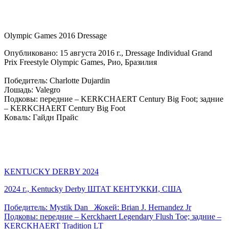
Olympic Games 2016 Dressage
Опубликовано: 15 августа 2016 г., Dressage Individual Grand
Prix Freestyle Olympic Games, Рио, Бразилия
Победитель: Charlotte Dujardin
Лошадь: Valegro
Подковы: передние – KERKCHAERT Century Big Foot; задние
– KERKCHAERT Century Big Foot
Коваль: Гайдн Прайс
KENTUCKY DERBY 2024
2024 г., Kentucky Derby ШТАТ КЕНТУККИ, США
Победитель: Mystik Dan Жокей: Brian J. Hernandez Jr
Подковы: передние – Kerckhaert Legendary Flush Toe; задние –
KERCKHAERT Tradition LT