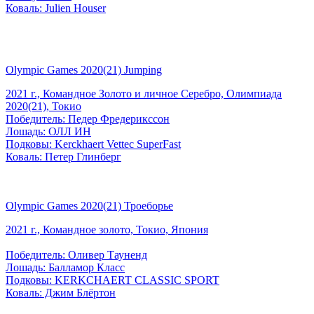
Коваль: Julien Houser
Olympic Games 2020(21) Jumping
2021 г., Командное Золото и личное Серебро, Олимпиада
2020(21), Токио
Победитель: Педер Фредерикссон
Лошадь: ОЛЛ ИН
Подковы: Kerckhaert Vettec SuperFast
Коваль: Петер Глинберг
Olympic Games 2020(21) Троеборье
2021 г., Командное золото, Токио, Япония
Победитель: Оливер Тауненд
Лошадь: Балламор Класс
Подковы: KERKCHAERT CLASSIC SPORT
Коваль: Джим Блёртон