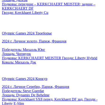
Подковы: передние – KERKCHAERT MEISTER; задние –
KERKCHAERT DF
Гвозди: Kerckhaert Liberty Cu
Olympic Games 2024 Троеборье
2024 г. Личное золото, Париж, Франция
Победитель: Михаэль Юнг
Лошадь: Чипмунк
Подковы: KERKCHAERT MEISTER Гвозди: Liberty Hybrid
Коваль: Михаэль Дэк
Olympic Games 2024 Конкур
2024 г. Личное Серебро, Париж, Франция
Победитель: Steve Guerdat
Лошадь: Dynamix De Behelme
Подковы: Kerckhaert SX8 перед, Kerckhaert DF зад, Гвозди -
Liberty E-Slim