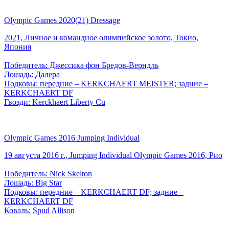
Olympic Games 2020(21) Dressage
2021, Личное и командное олимпийское золото, Токио,
Япония
Победитель: Джессика фон Бредов-Верндль
Лошадь: Далера
Подковы: передние – KERKCHAERT MEISTER; задние –
KERKCHAERT DF
Гвозди: Kerckhaert Liberty Cu
Olympic Games 2016 Jumping Individual
19 августа 2016 г., Jumping Individual Olympic Games 2016, Рио
Победитель: Nick Skelton
Лошадь: Big Star
Подковы: передние – KERKCHAERT DF; задние –
KERKCHAERT DF
Коваль: Spud Allison