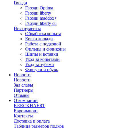
Гвозди
Гвозди Optima
Гвозди liberty
Гвозди maddox+
Гвозди liberty cu
Инструменты
Обработка копыта
Ковка лошади
Работа с подковой
Фильцы и силиконы
Шипы и вставки
Уход за копытами
Уход за зубами
Фартуки и обувь
Новости
Новости
Зал славы
Партнеры
Отзывы
О компании
KERCKHAERT
Евроимпорт
Контакты
Доставка и оплата
Таблица размеров подков