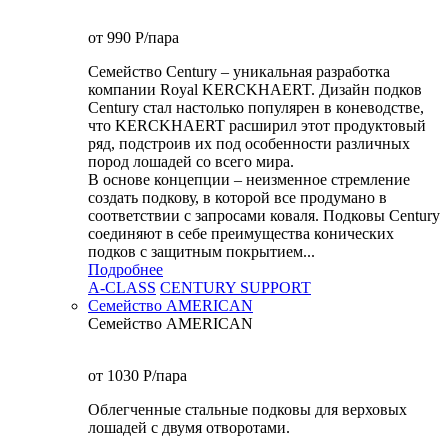
от 990
P
/пара
Семейство Century – уникальная разработка
компании Royal KERCKHAERT. Дизайн подков
Century стал настолько популярен в коневодстве,
что KERCKHAERT расширил этот продуктовый
ряд, подстроив их под особенности различных
пород лошадей со всего мира.
В основе концепции – неизменное стремление
создать подкову, в которой все продумано в
соответствии с запросами коваля. Подковы Century
cоединяют в себе преимущества конических
подков с защитным покрытием...
Подробнее
A-CLASS
CENTURY SUPPORT
Семейство AMERICAN
Семейство AMERICAN
от 1030
P
/пара
Облегченные стальные подковы для верховых
лошадей с двумя отворотами.