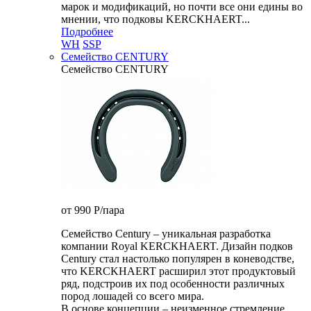
марок и модификаций, но почти все они едины во
мнении, что подковы KERCKHAERT...
Подробнее
WH
SSP
Семейство CENTURY
Семейство CENTURY
от 990
P
/пара
Семейство Century – уникальная разработка
компании Royal KERCKHAERT. Дизайн подков
Century стал настолько популярен в коневодстве,
что KERCKHAERT расширил этот продуктовый
ряд, подстроив их под особенности различных
пород лошадей со всего мира.
В основе концепции – неизменное стремление