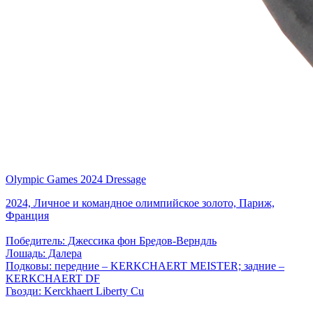
Olympic Games 2024 Dressage
2024, Личное и командное олимпийское золото, Париж,
Франция
Победитель: Джессика фон Бредов-Верндль
Лошадь: Далера
Подковы: передние – KERKCHAERT MEISTER; задние –
KERKCHAERT DF
Гвозди: Kerckhaert Liberty Cu