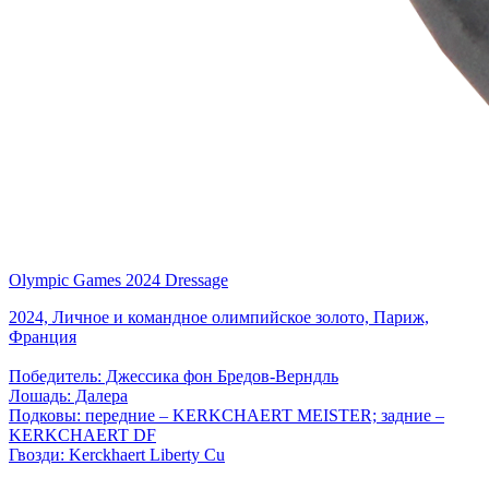
Olympic Games 2024 Dressage
2024, Личное и командное олимпийское золото, Париж,
Франция
Победитель: Джессика фон Бредов-Верндль
Лошадь: Далера
Подковы: передние – KERKCHAERT MEISTER; задние –
KERKCHAERT DF
Гвозди: Kerckhaert Liberty Cu