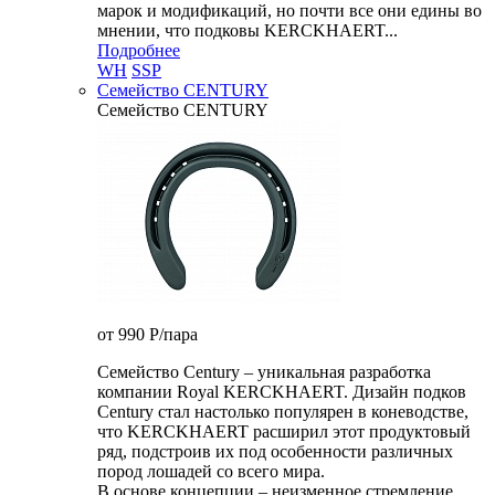
марок и модификаций, но почти все они едины во
мнении, что подковы KERCKHAERT...
Подробнее
WH
SSP
Семейство CENTURY
Семейство CENTURY
от 990
P
/пара
Семейство Century – уникальная разработка
компании Royal KERCKHAERT. Дизайн подков
Century стал настолько популярен в коневодстве,
что KERCKHAERT расширил этот продуктовый
ряд, подстроив их под особенности различных
пород лошадей со всего мира.
В основе концепции – неизменное стремление