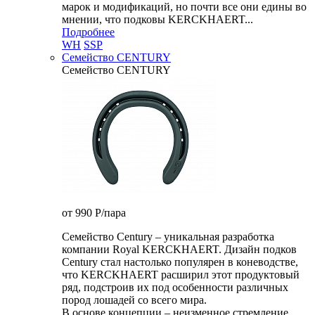
марок и модификаций, но почти все они едины во
мнении, что подковы KERCKHAERT...
Подробнее
WH
SSP
Семейство CENTURY
Семейство CENTURY
от 990
P
/пара
Семейство Century – уникальная разработка
компании Royal KERCKHAERT. Дизайн подков
Century стал настолько популярен в коневодстве,
что KERCKHAERT расширил этот продуктовый
ряд, подстроив их под особенности различных
пород лошадей со всего мира.
В основе концепции – неизменное стремление