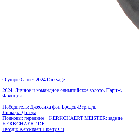
Olympic Games 2024 Dressage
2024, Личное и командное олимпийское золото, Париж,
Франция
Победитель: Джессика фон Бредов-Верндль
Лошадь: Далера
Подковы: передние – KERKCHAERT MEISTER; задние –
KERKCHAERT DF
Гвозди: Kerckhaert Liberty Cu