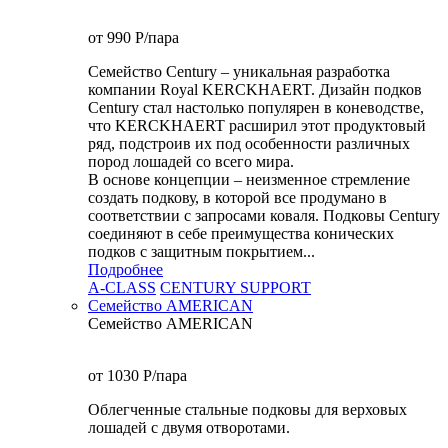
от 990
P
/пара
Семейство Century – уникальная разработка
компании Royal KERCKHAERT. Дизайн подков
Century стал настолько популярен в коневодстве,
что KERCKHAERT расширил этот продуктовый
ряд, подстроив их под особенности различных
пород лошадей со всего мира.
В основе концепции – неизменное стремление
создать подкову, в которой все продумано в
соответствии с запросами коваля. Подковы Century
cоединяют в себе преимущества конических
подков с защитным покрытием...
Подробнее
A-CLASS
CENTURY SUPPORT
Семейство AMERICAN
Семейство AMERICAN
от 1030
P
/пара
Облегченные стальные подковы для верховых
лошадей с двумя отворотами.