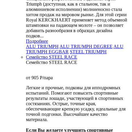
Triumph (доступная, как в стальном, так и
алюминиевом исполнении) молниеносно стала
хитом продаж на мировом рынке. Для этой серии
Royal KERCKHAERT применяет метод объемной
штамповки на падающем молоте – он позволяет
добавить разнообразия в образцах дизайна
подков...
Подробнее
ALU TRIUMPH
ALU TRIUMPH DEGREE
ALU
TRIUMPH EGGBAR
STEEL TRIUMPH
Семейство STEEL RACE
Семейство STEEL RACE
от 905
P
/пара
Легкие и прочные, подковы для ипподромных
испытаний. Помогают повысить спортивные
результаты лошади, участвующей в спортивных
состязаниях. Острые, точные края,
обеспечивающие крепкую усадку, идеальные для
точной подгонки. Высочайшее качество
материала.
Если Вы желаете улучшить спортивные