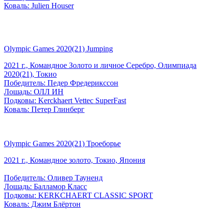
Коваль: Julien Houser
Olympic Games 2020(21) Jumping
2021 г., Командное Золото и личное Серебро, Олимпиада
2020(21), Токио
Победитель: Педер Фредерикссон
Лошадь: ОЛЛ ИН
Подковы: Kerckhaert Vettec SuperFast
Коваль: Петер Глинберг
Olympic Games 2020(21) Троеборье
2021 г., Командное золото, Токио, Япония
Победитель: Оливер Тауненд
Лошадь: Балламор Класс
Подковы: KERKCHAERT CLASSIC SPORT
Коваль: Джим Блёртон