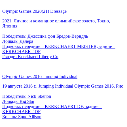
Olympic Games 2020(21) Dressage
2021, Личное и командное олимпийское золото, Токио,
Япония
Победитель: Джессика фон Бредов-Верндль
Лошадь: Далера
Подковы: передние – KERKCHAERT MEISTER; задние –
KERKCHAERT DF
Гвозди: Kerckhaert Liberty Cu
Olympic Games 2016 Jumping Individual
19 августа 2016 г., Jumping Individual Olympic Games 2016, Рио
Победитель: Nick Skelton
Лошадь: Big Star
Подковы: передние – KERKCHAERT DF; задние –
KERKCHAERT DF
Коваль: Spud Allison