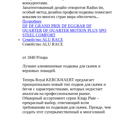
конкурентами.
Запатентованный дизайн отворотов Radius tm,
особый метод дизайна профиля подковы помогают
ковалям из многих стран мира обеспечить...
Подробнее
DF
DF GRAND PRIX
DF EGGBAR
DF
QUARTER
DF QUARTER MOTION PLUS
SPO
STEEL COMFORT
Семейство ALU RACE
Семейство ALU RACE
от 1840
P
/пара
Лучшие алюминиевые подковы для скачек и
верховых лошадей.
Теперь Royal KERCKHAERT предлагает
принципиально новый тип подков для скачек и
бегов с характеристиками, которых недостает
аналогам на профессиональном рынке.
Обширный ассортимент серии Kings Plate –
прекрасный выбор, отвечающий всем
требованиям по подковам для скачек. Прежде, чем
создать этот суперкачественный и многоликий