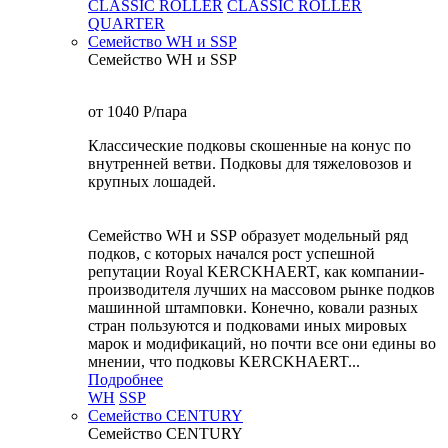
CLASSIC ROLLER
CLASSIC ROLLER
QUARTER
Семейство WH и SSP
Семейство WH и SSP
от 1040
P
/пара
Классические подковы скошенные на конус по
внутренней ветви. Подковы для тяжеловозов и
крупных лошадей.
Семейство WH и SSP образует модельный ряд
подков, с которых начался рост успешной
репутации Royal KERCKHAERT, как компании-
производителя лучших на массовом рынке подков
машинной штамповки. Конечно, ковали разных
стран пользуются и подковами иных мировых
марок и модификаций, но почти все они едины во
мнении, что подковы KERCKHAERT...
Подробнее
WH
SSP
Семейство CENTURY
Семейство CENTURY