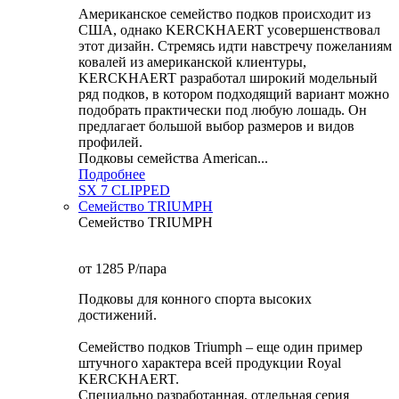
Американское семейство подков происходит из
США, однако KERCKHAERT усовершенствовал
этот дизайн. Стремясь идти навстречу пожеланиям
ковалей из американской клиентуры,
KERCKHAERT разработал широкий модельный
ряд подков, в котором подходящий вариант можно
подобрать практически под любую лошадь. Он
предлагает большой выбор размеров и видов
профилей.
Подковы семейства American...
Подробнее
SX 7 CLIPPED
Семейство TRIUMPH
Семейство TRIUMPH
от 1285
P
/пара
Подковы для конного спорта высоких
достижений.
Семейство подков Triumph – еще один пример
штучного характера всей продукции Royal
KERCKHAERT.
Специально разработанная, отдельная серия