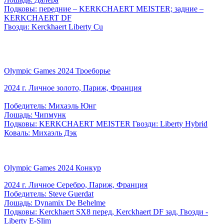
Подковы: передние – KERKCHAERT MEISTER; задние –
KERKCHAERT DF
Гвозди: Kerckhaert Liberty Cu
Olympic Games 2024 Троеборье
2024 г. Личное золото, Париж, Франция
Победитель: Михаэль Юнг
Лошадь: Чипмунк
Подковы: KERKCHAERT MEISTER Гвозди: Liberty Hybrid
Коваль: Михаэль Дэк
Olympic Games 2024 Конкур
2024 г. Личное Серебро, Париж, Франция
Победитель: Steve Guerdat
Лошадь: Dynamix De Behelme
Подковы: Kerckhaert SX8 перед, Kerckhaert DF зад, Гвозди -
Liberty E-Slim