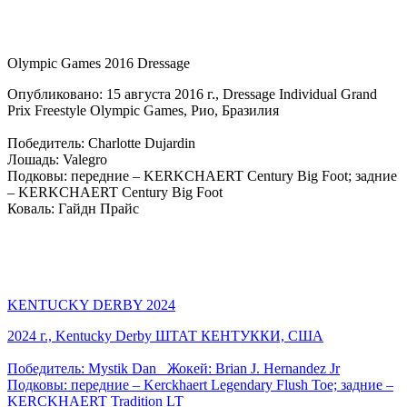
Olympic Games 2016 Dressage
Опубликовано: 15 августа 2016 г., Dressage Individual Grand
Prix Freestyle Olympic Games, Рио, Бразилия
Победитель: Charlotte Dujardin
Лошадь: Valegro
Подковы: передние – KERKCHAERT Century Big Foot; задние
– KERKCHAERT Century Big Foot
Коваль: Гайдн Прайс
KENTUCKY DERBY 2024
2024 г., Kentucky Derby ШТАТ КЕНТУККИ, США
Победитель: Mystik Dan Жокей: Brian J. Hernandez Jr
Подковы: передние – Kerckhaert Legendary Flush Toe; задние –
KERCKHAERT Tradition LT