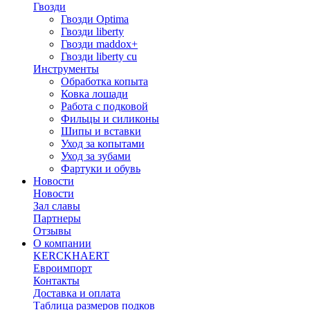
Гвозди
Гвозди Optima
Гвозди liberty
Гвозди maddox+
Гвозди liberty cu
Инструменты
Обработка копыта
Ковка лошади
Работа с подковой
Фильцы и силиконы
Шипы и вставки
Уход за копытами
Уход за зубами
Фартуки и обувь
Новости
Новости
Зал славы
Партнеры
Отзывы
О компании
KERCKHAERT
Евроимпорт
Контакты
Доставка и оплата
Таблица размеров подков