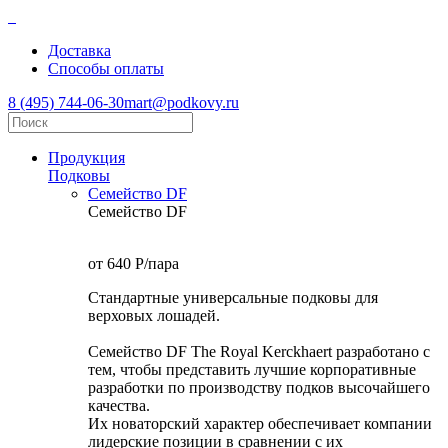
Доставка
Способы оплаты
8 (495) 744-06-30
mart@podkovy.ru
Продукция
Подковы
Семейство DF
Семейство DF
от 640
P
/пара
Стандартные универсальные подковы для
верховых лошадей.
Семейство DF The Royal Kerckhaert разработано с
тем, чтобы представить лучшие корпоративные
разработки по производству подков высочайшего
качества.
Их новаторский характер обеспечивает компании
лидерские позиции в сравнении с их