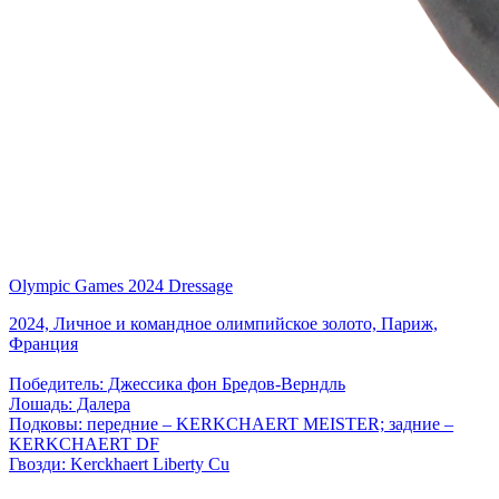
Olympic Games 2024 Dressage
2024, Личное и командное олимпийское золото, Париж,
Франция
Победитель: Джессика фон Бредов-Верндль
Лошадь: Далера
Подковы: передние – KERKCHAERT MEISTER; задние –
KERKCHAERT DF
Гвозди: Kerckhaert Liberty Cu