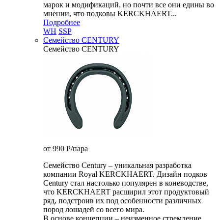
марок и модификаций, но почти все они едины во
мнении, что подковы KERCKHAERT...
Подробнее
WH
SSP
Семейство CENTURY
Семейство CENTURY
от 990
P
/пара
Семейство Century – уникальная разработка
компании Royal KERCKHAERT. Дизайн подков
Century стал настолько популярен в коневодстве,
что KERCKHAERT расширил этот продуктовый
ряд, подстроив их под особенности различных
пород лошадей со всего мира.
В основе концепции – неизменное стремление