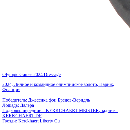
Olympic Games 2024 Dressage
2024, Личное и командное олимпийское золото, Париж,
Франция
Победитель: Джессика фон Бредов-Верндль
Лошадь: Далера
Подковы: передние – KERKCHAERT MEISTER; задние –
KERKCHAERT DF
Гвозди: Kerckhaert Liberty Cu