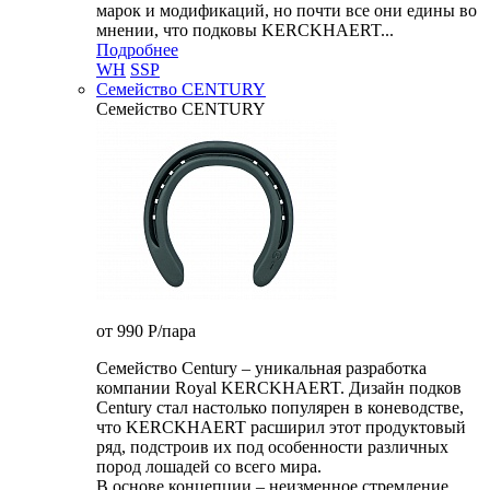
марок и модификаций, но почти все они едины во
мнении, что подковы KERCKHAERT...
Подробнее
WH
SSP
Семейство CENTURY
Семейство CENTURY
от 990
P
/пара
Семейство Century – уникальная разработка
компании Royal KERCKHAERT. Дизайн подков
Century стал настолько популярен в коневодстве,
что KERCKHAERT расширил этот продуктовый
ряд, подстроив их под особенности различных
пород лошадей со всего мира.
В основе концепции – неизменное стремление