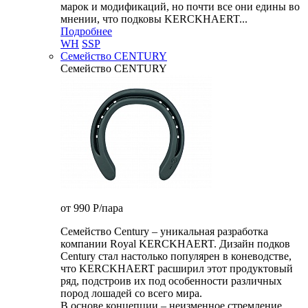
марок и модификаций, но почти все они едины во
мнении, что подковы KERCKHAERT...
Подробнее
WH
SSP
Семейство CENTURY
Семейство CENTURY
от 990
P
/пара
Семейство Century – уникальная разработка
компании Royal KERCKHAERT. Дизайн подков
Century стал настолько популярен в коневодстве,
что KERCKHAERT расширил этот продуктовый
ряд, подстроив их под особенности различных
пород лошадей со всего мира.
В основе концепции – неизменное стремление