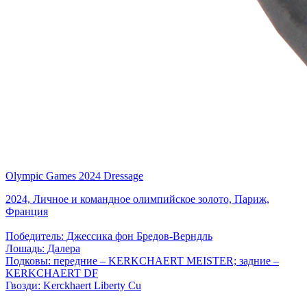
Olympic Games 2024 Dressage
2024, Личное и командное олимпийское золото, Париж,
Франция
Победитель: Джессика фон Бредов-Верндль
Лошадь: Далера
Подковы: передние – KERKCHAERT MEISTER; задние –
KERKCHAERT DF
Гвозди: Kerckhaert Liberty Cu