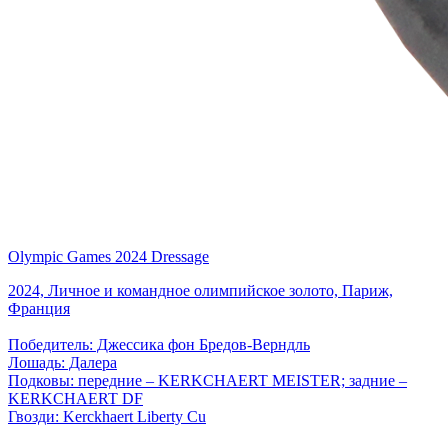
Olympic Games 2024 Dressage
2024, Личное и командное олимпийское золото, Париж,
Франция
Победитель: Джессика фон Бредов-Верндль
Лошадь: Далера
Подковы: передние – KERKCHAERT MEISTER; задние –
KERKCHAERT DF
Гвозди: Kerckhaert Liberty Cu