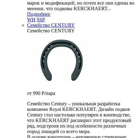
марок и модификаций, но почти все они едины во
мнении, что подковы KERCKHAERT...
Подробнее
WH
SSP
Семейство CENTURY
Семейство CENTURY
от 990
P
/пара
Семейство Century – уникальная разработка
компании Royal KERCKHAERT. Дизайн подков
Century стал настолько популярен в коневодстве,
что KERCKHAERT расширил этот продуктовый
ряд, подстроив их под особенности различных
пород лошадей со всего мира.
В основе концепции – неизменное стремление