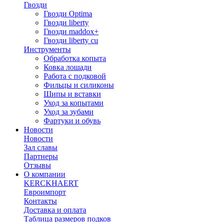
Гвозди
Гвозди Optima
Гвозди liberty
Гвозди maddox+
Гвозди liberty cu
Инструменты
Обработка копыта
Ковка лошади
Работа с подковой
Фильцы и силиконы
Шипы и вставки
Уход за копытами
Уход за зубами
Фартуки и обувь
Новости
Новости
Зал славы
Партнеры
Отзывы
О компании
KERCKHAERT
Евроимпорт
Контакты
Доставка и оплата
Таблица размеров подков