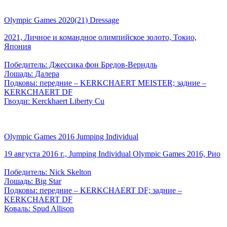
Olympic Games 2020(21) Dressage
2021, Личное и командное олимпийское золото, Токио,
Япония
Победитель: Джессика фон Бредов-Верндль
Лошадь: Далера
Подковы: передние – KERKCHAERT MEISTER; задние –
KERKCHAERT DF
Гвозди: Kerckhaert Liberty Cu
Olympic Games 2016 Jumping Individual
19 августа 2016 г., Jumping Individual Olympic Games 2016, Рио
Победитель: Nick Skelton
Лошадь: Big Star
Подковы: передние – KERKCHAERT DF; задние –
KERKCHAERT DF
Коваль: Spud Allison