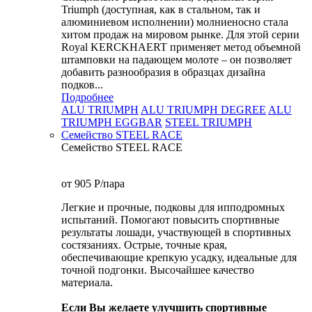
Triumph (доступная, как в стальном, так и
алюминиевом исполнении) молниеносно стала
хитом продаж на мировом рынке. Для этой серии
Royal KERCKHAERT применяет метод объемной
штамповки на падающем молоте – он позволяет
добавить разнообразия в образцах дизайна
подков...
Подробнее
ALU TRIUMPH
ALU TRIUMPH DEGREE
ALU
TRIUMPH EGGBAR
STEEL TRIUMPH
Семейство STEEL RACE
Семейство STEEL RACE
от 905
P
/пара
Легкие и прочные, подковы для ипподромных
испытаний. Помогают повысить спортивные
результаты лошади, участвующей в спортивных
состязаниях. Острые, точные края,
обеспечивающие крепкую усадку, идеальные для
точной подгонки. Высочайшее качество
материала.
Если Вы желаете улучшить спортивные