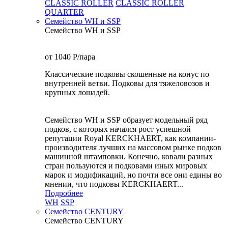
CLASSIC ROLLER
CLASSIC ROLLER
QUARTER
Семейство WH и SSP
Семейство WH и SSP
от 1040
P
/пара
Классические подковы скошенные на конус по
внутренней ветви. Подковы для тяжеловозов и
крупных лошадей.
Семейство WH и SSP образует модельный ряд
подков, с которых начался рост успешной
репутации Royal KERCKHAERT, как компании-
производителя лучших на массовом рынке подков
машинной штамповки. Конечно, ковали разных
стран пользуются и подковами иных мировых
марок и модификаций, но почти все они едины во
мнении, что подковы KERCKHAERT...
Подробнее
WH
SSP
Семейство CENTURY
Семейство CENTURY