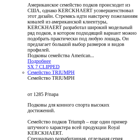
Американское семейство подков происходит из
США, однако KERCKHAERT усовершенствовал
этот дизайн. Стремясь идти навстречу пожеланиям
ковалей из американской клиентуры,
KERCKHAERT разработал широкий модельный
ряд подков, в котором подходящий вариант можно
подобрать практически под любую лошадь. Он
предлагает большой выбор размеров и видов
профилей.
Подковы семейства American...
Подробнее
SX 7 CLIPPED
Семейство TRIUMPH
Семейство TRIUMPH
от 1285
P
/пара
Подковы для конного спорта высоких
достижений.
Семейство подков Triumph – еще один пример
штучного характера всей продукции Royal
KERCKHAERT.
Специально разработанная, отдельная серия