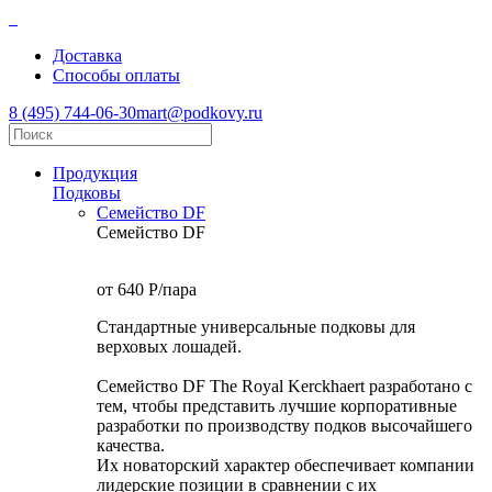
Доставка
Способы оплаты
8 (495) 744-06-30
mart@podkovy.ru
Продукция
Подковы
Семейство DF
Семейство DF
от 640
P
/пара
Стандартные универсальные подковы для
верховых лошадей.
Семейство DF The Royal Kerckhaert разработано с
тем, чтобы представить лучшие корпоративные
разработки по производству подков высочайшего
качества.
Их новаторский характер обеспечивает компании
лидерские позиции в сравнении с их