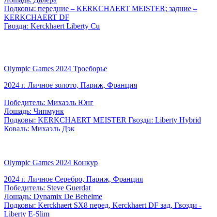
Подковы: передние – KERKCHAERT MEISTER; задние –
KERKCHAERT DF
Гвозди: Kerckhaert Liberty Cu
Olympic Games 2024 Троеборье
2024 г. Личное золото, Париж, Франция
Победитель: Михаэль Юнг
Лошадь: Чипмунк
Подковы: KERKCHAERT MEISTER Гвозди: Liberty Hybrid
Коваль: Михаэль Дэк
Olympic Games 2024 Конкур
2024 г. Личное Серебро, Париж, Франция
Победитель: Steve Guerdat
Лошадь: Dynamix De Behelme
Подковы: Kerckhaert SX8 перед, Kerckhaert DF зад, Гвозди -
Liberty E-Slim