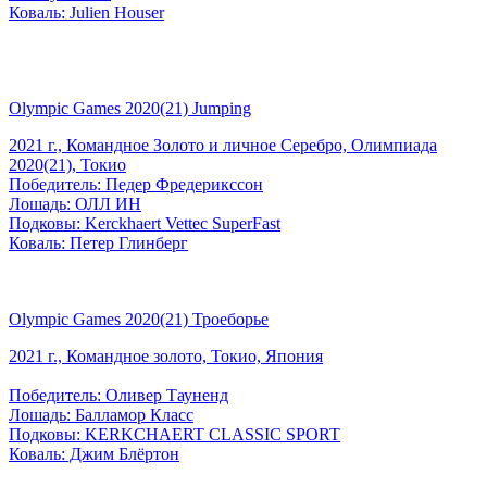
Коваль: Julien Houser
Olympic Games 2020(21) Jumping
2021 г., Командное Золото и личное Серебро, Олимпиада
2020(21), Токио
Победитель: Педер Фредерикссон
Лошадь: ОЛЛ ИН
Подковы: Kerckhaert Vettec SuperFast
Коваль: Петер Глинберг
Olympic Games 2020(21) Троеборье
2021 г., Командное золото, Токио, Япония
Победитель: Оливер Тауненд
Лошадь: Балламор Класс
Подковы: KERKCHAERT CLASSIC SPORT
Коваль: Джим Блёртон