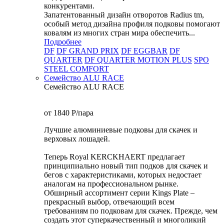
конкурентами.
Запатентованный дизайн отворотов Radius tm,
особый метод дизайна профиля подковы помогают
ковалям из многих стран мира обеспечить...
Подробнее
DF
DF GRAND PRIX
DF EGGBAR
DF
QUARTER
DF QUARTER MOTION PLUS
SPO
STEEL COMFORT
Семейство ALU RACE
Семейство ALU RACE
от 1840
P
/пара
Лучшие алюминиевые подковы для скачек и
верховых лошадей.
Теперь Royal KERCKHAERT предлагает
принципиально новый тип подков для скачек и
бегов с характеристиками, которых недостает
аналогам на профессиональном рынке.
Обширный ассортимент серии Kings Plate –
прекрасный выбор, отвечающий всем
требованиям по подковам для скачек. Прежде, чем
создать этот суперкачественный и многоликий