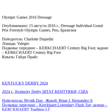
Olympic Games 2016 Dressage
Опубликовано: 15 августа 2016 г., Dressage Individual Grand
Prix Freestyle Olympic Games, Рио, Бразилия
Победитель: Charlotte Dujardin
Лошадь: Valegro
Подковы: передние – KERKCHAERT Century Big Foot; задние
– KERKCHAERT Century Big Foot
Коваль: Гайдн Прайс
KENTUCKY DERBY 2024
2024 г., Kentucky Derby ШТАТ КЕНТУККИ, США
Победитель: Mystik Dan Жокей: Brian J. Hernandez Jr
Подковы: передние – Kerckhaert Legendary Flush Toe; задние –
KERCKHAERT Tradition LT