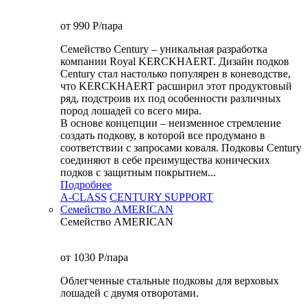
от 990
P
/пара
Семейство Century – уникальная разработка
компании Royal KERCKHAERT. Дизайн подков
Century стал настолько популярен в коневодстве,
что KERCKHAERT расширил этот продуктовый
ряд, подстроив их под особенности различных
пород лошадей со всего мира.
В основе концепции – неизменное стремление
создать подкову, в которой все продумано в
соответствии с запросами коваля. Подковы Century
cоединяют в себе преимущества конических
подков с защитным покрытием...
Подробнее
A-CLASS
CENTURY SUPPORT
Семейство AMERICAN
Семейство AMERICAN
от 1030
P
/пара
Облегченные стальные подковы для верховых
лошадей с двумя отворотами.