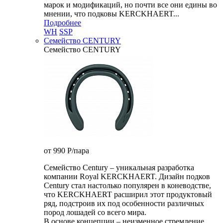
марок и модификаций, но почти все они едины во
мнении, что подковы KERCKHAERT...
Подробнее
WH
SSP
Семейство CENTURY
Семейство CENTURY
от 990
P
/пара
Семейство Century – уникальная разработка
компании Royal KERCKHAERT. Дизайн подков
Century стал настолько популярен в коневодстве,
что KERCKHAERT расширил этот продуктовый
ряд, подстроив их под особенности различных
пород лошадей со всего мира.
В основе концепции – неизменное стремление