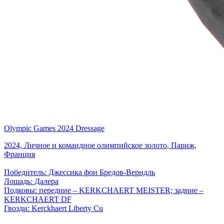
Olympic Games 2024 Dressage
2024, Личное и командное олимпийское золото, Париж,
Франция
Победитель: Джессика фон Бредов-Верндль
Лошадь: Далера
Подковы: передние – KERKCHAERT MEISTER; задние –
KERKCHAERT DF
Гвозди: Kerckhaert Liberty Cu