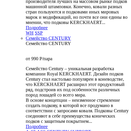
производителя лучших на массовом рынке подков
машинной штамповки. Конечно, ковали разных
стран пользуются и подковами иных мировых
марок и модификаций, но почти все они едины во
мнении, что подковы KERCKHAERT...
Подробнее
WH
SSP
Семейство CENTURY
Семейство CENTURY
от 990
P
/пара
Семейство Century – уникальная разработка
компании Royal KERCKHAERT. Дизайн подков
Century стал настолько популярен в коневодстве,
что KERCKHAERT расширил этот продуктовый
ряд, подстроив их под особенности различных
пород лошадей со всего мира.
В основе концепции – неизменное стремление
создать подкову, в которой все продумано в
соответствии с запросами коваля. Подковы Century
cоединяют в себе преимущества конических
подков с защитным покрытием...
Подробнее