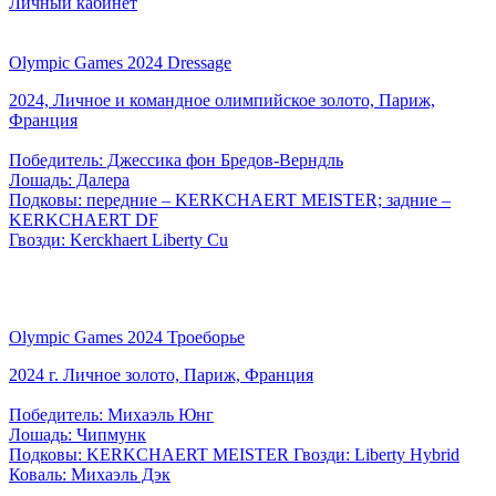
Личный кабинет
Olympic Games 2024 Dressage
2024, Личное и командное олимпийское золото, Париж,
Франция
Победитель: Джессика фон Бредов-Верндль
Лошадь: Далера
Подковы: передние – KERKCHAERT MEISTER; задние –
KERKCHAERT DF
Гвозди: Kerckhaert Liberty Cu
Olympic Games 2024 Троеборье
2024 г. Личное золото, Париж, Франция
Победитель: Михаэль Юнг
Лошадь: Чипмунк
Подковы: KERKCHAERT MEISTER Гвозди: Liberty Hybrid
Коваль: Михаэль Дэк