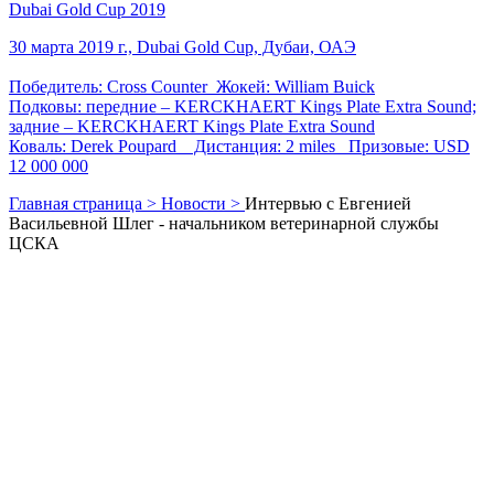
Dubai Gold Cup 2019
30 марта 2019 г., Dubai Gold Cup, Дубаи, ОАЭ
Победитель: Cross Counter Жокей: William Buick
Подковы: передние – KERCKHAERT Kings Plate Extra Sound;
задние – KERCKHAERT Kings Plate Extra Sound
Коваль: Derek Poupard Дистанция: 2 miles Призовые: USD
12 000 000
Главная страница >
Новости >
Интервью с Евгенией
Васильевной Шлег - начальником ветеринарной службы
ЦСКА