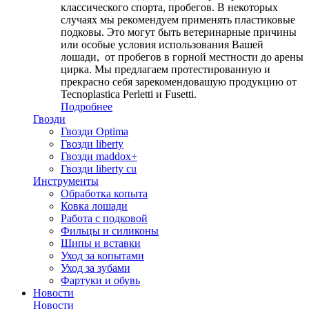
классического спорта, пробегов. В некоторых
случаях мы рекомендуем применять пластиковые
подковы. Это могут быть ветеринарные причины
или особые условия использования Вашей
лошади, от пробегов в горной местности до арены
цирка. Мы предлагаем протестированную и
прекрасно себя зарекомендовашую продукцию от
Tecnoplastica Perletti и Fusetti.
Подробнее
Гвозди
Гвозди Optima
Гвозди liberty
Гвозди maddox+
Гвозди liberty cu
Инструменты
Обработка копыта
Ковка лошади
Работа с подковой
Фильцы и силиконы
Шипы и вставки
Уход за копытами
Уход за зубами
Фартуки и обувь
Новости
Новости