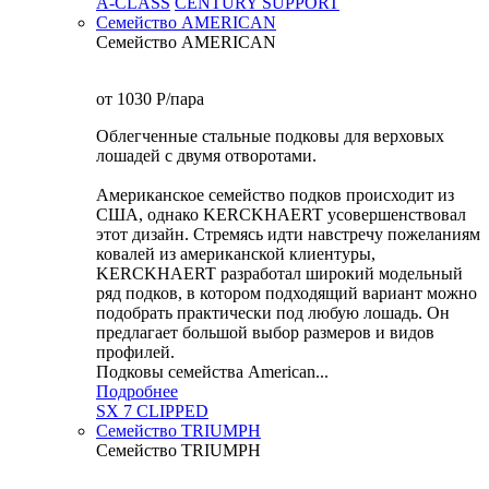
A-CLASS
CENTURY SUPPORT
Семейство AMERICAN
Семейство AMERICAN
от 1030
P
/пара
Облегченные стальные подковы для верховых
лошадей с двумя отворотами.
Американское семейство подков происходит из
США, однако KERCKHAERT усовершенствовал
этот дизайн. Стремясь идти навстречу пожеланиям
ковалей из американской клиентуры,
KERCKHAERT разработал широкий модельный
ряд подков, в котором подходящий вариант можно
подобрать практически под любую лошадь. Он
предлагает большой выбор размеров и видов
профилей.
Подковы семейства American...
Подробнее
SX 7 CLIPPED
Семейство TRIUMPH
Семейство TRIUMPH