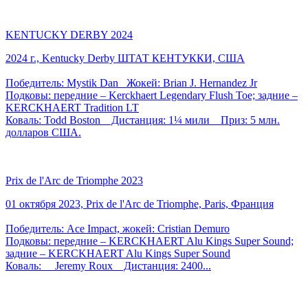
KENTUCKY DERBY 2024
2024 г., Kentucky Derby ШТАТ КЕНТУККИ, США
Победитель: Mystik Dan Жокей: Brian J. Hernandez Jr
Подковы: передние – Kerckhaert Legendary Flush Toe; задние –
KERCKHAERT Tradition LT
Коваль: Todd Boston Дистанция: 1¼ мили Приз: 5 млн.
долларов США.
Prix de l'Arc de Triomphe 2023
01 октября 2023, Prix de l'Arc de Triomphe, Paris, Франция
Победитель: Ace Impact, жокей: Cristian Demuro
Подковы: передние – KERCKHAERT Alu Kings Super Sound;
задние – KERCKHAERT Alu Kings Super Sound
Коваль: Jeremy Roux Дистанция: 2400...