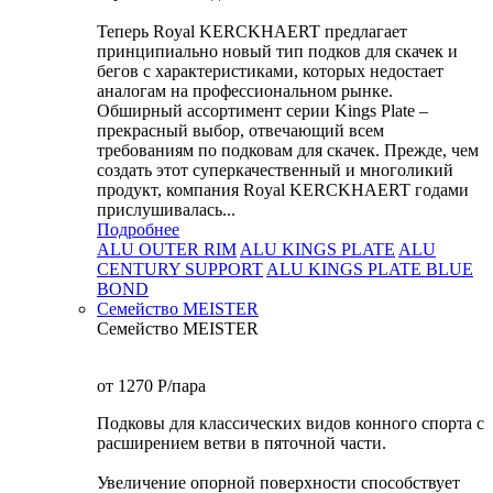
Теперь Royal KERCKHAERT предлагает
принципиально новый тип подков для скачек и
бегов с характеристиками, которых недостает
аналогам на профессиональном рынке.
Обширный ассортимент серии Kings Plate –
прекрасный выбор, отвечающий всем
требованиям по подковам для скачек. Прежде, чем
создать этот суперкачественный и многоликий
продукт, компания Royal KERCKHAERT годами
прислушивалась...
Подробнее
ALU OUTER RIM
ALU KINGS PLATE
ALU
CENTURY SUPPORT
ALU KINGS PLATE BLUE
BOND
Семейство МEISTER
Семейство МEISTER
от 1270
P
/пара
Подковы для классических видов конного спорта с
расширением ветви в пяточной части.
Увеличение опорной поверхности способствует