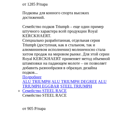
от 1285
P
/пара
Подковы для конного спорта высоких
достижений.
Семейство подков Triumph – еще один пример
штучного характера всей продукции Royal
KERCKHAERT.
Специально разработанная, отдельная серия
Triumph (доступная, как в стальном, так и
алюминиевом исполнении) молниеносно стала
хитом продаж на мировом рынке. Для этой серии
Royal KERCKHAERT применяет метод объемной
штамповки на падающем молоте – он позволяет
добавить разнообразия в образцах дизайна
подков...
Подробнее
ALU TRIUMPH
ALU TRIUMPH DEGREE
ALU
TRIUMPH EGGBAR
STEEL TRIUMPH
Семейство STEEL RACE
Семейство STEEL RACE
от 905
P
/пара