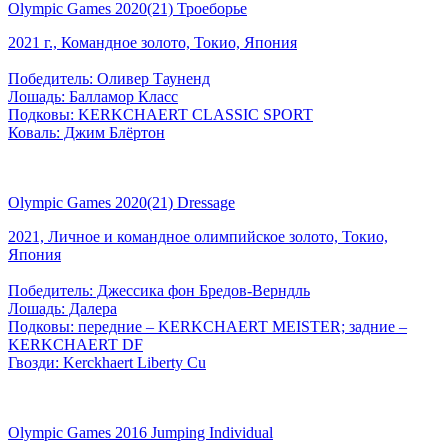
Olympic Games 2020(21) Троеборье
2021 г., Командное золото, Токио, Япония
Победитель: Оливер Тауненд
Лошадь: Балламор Класс
Подковы: KERKCHAERT CLASSIC SPORT
Коваль: Джим Блёртон
Olympic Games 2020(21) Dressage
2021, Личное и командное олимпийское золото, Токио,
Япония
Победитель: Джессика фон Бредов-Верндль
Лошадь: Далера
Подковы: передние – KERKCHAERT MEISTER; задние –
KERKCHAERT DF
Гвозди: Kerckhaert Liberty Cu
Olympic Games 2016 Jumping Individual