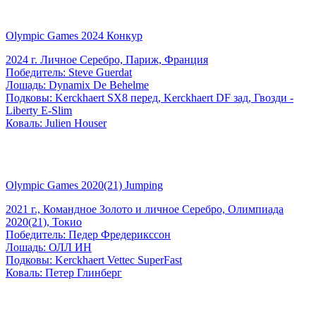
Olympic Games 2024 Конкур
2024 г. Личное Серебро, Париж, Франция
Победитель: Steve Guerdat
Лошадь: Dynamix De Behelme
Подковы: Kerckhaert SX8 перед, Kerckhaert DF зад, Гвозди -
Liberty E-Slim
Коваль: Julien Houser
Olympic Games 2020(21) Jumping
2021 г., Командное Золото и личное Серебро, Олимпиада
2020(21), Токио
Победитель: Педер Фредерикссон
Лошадь: ОЛЛ ИН
Подковы: Kerckhaert Vettec SuperFast
Коваль: Петер Глинберг