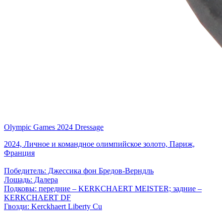
Olympic Games 2024 Dressage
2024, Личное и командное олимпийское золото, Париж,
Франция
Победитель: Джессика фон Бредов-Верндль
Лошадь: Далера
Подковы: передние – KERKCHAERT MEISTER; задние –
KERKCHAERT DF
Гвозди: Kerckhaert Liberty Cu