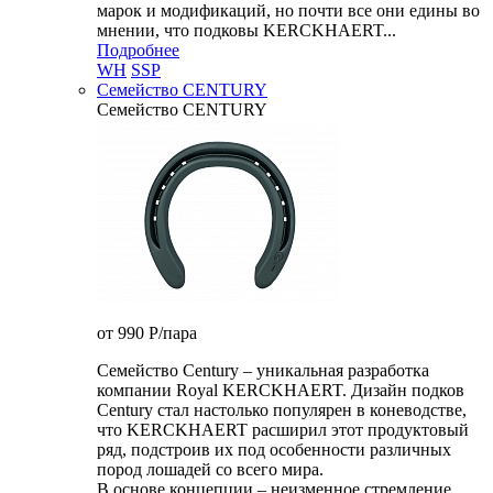
марок и модификаций, но почти все они едины во
мнении, что подковы KERCKHAERT...
Подробнее
WH
SSP
Семейство CENTURY
Семейство CENTURY
от 990
P
/пара
Семейство Century – уникальная разработка
компании Royal KERCKHAERT. Дизайн подков
Century стал настолько популярен в коневодстве,
что KERCKHAERT расширил этот продуктовый
ряд, подстроив их под особенности различных
пород лошадей со всего мира.
В основе концепции – неизменное стремление