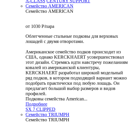
A-CLASS
CENTURY SUPPORT
Семейство AMERICAN
Семейство AMERICAN
от 1030
P
/пара
Облегченные стальные подковы для верховых
лошадей с двумя отворотами.
Американское семейство подков происходит из
США, однако KERCKHAERT усовершенствовал
этот дизайн. Стремясь идти навстречу пожеланиям
ковалей из американской клиентуры,
KERCKHAERT разработал широкий модельный
ряд подков, в котором подходящий вариант можно
подобрать практически под любую лошадь. Он
предлагает большой выбор размеров и видов
профилей.
Подковы семейства American...
Подробнее
SX 7 CLIPPED
Семейство TRIUMPH
Семейство TRIUMPH