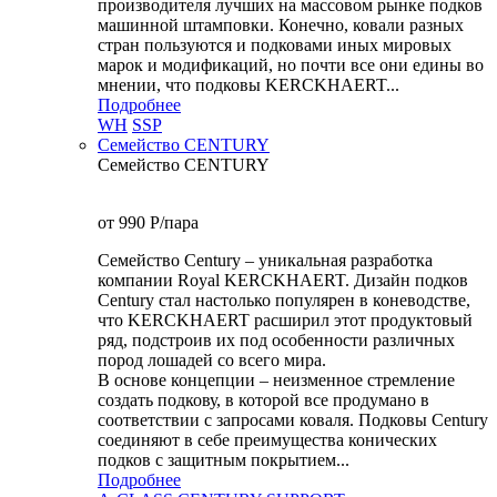
производителя лучших на массовом рынке подков
машинной штамповки. Конечно, ковали разных
стран пользуются и подковами иных мировых
марок и модификаций, но почти все они едины во
мнении, что подковы KERCKHAERT...
Подробнее
WH
SSP
Семейство CENTURY
Семейство CENTURY
от 990
P
/пара
Семейство Century – уникальная разработка
компании Royal KERCKHAERT. Дизайн подков
Century стал настолько популярен в коневодстве,
что KERCKHAERT расширил этот продуктовый
ряд, подстроив их под особенности различных
пород лошадей со всего мира.
В основе концепции – неизменное стремление
создать подкову, в которой все продумано в
соответствии с запросами коваля. Подковы Century
cоединяют в себе преимущества конических
подков с защитным покрытием...
Подробнее