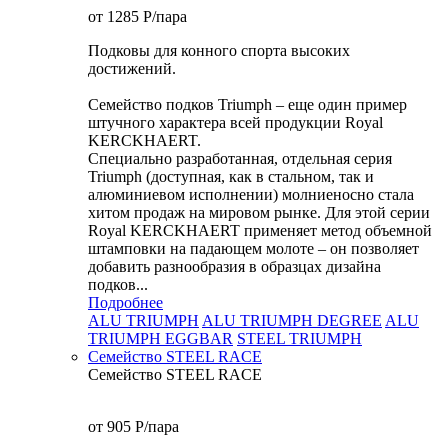
от 1285
P
/пара
Подковы для конного спорта высоких
достижений.
Семейство подков Triumph – еще один пример
штучного характера всей продукции Royal
KERCKHAERT.
Специально разработанная, отдельная серия
Triumph (доступная, как в стальном, так и
алюминиевом исполнении) молниеносно стала
хитом продаж на мировом рынке. Для этой серии
Royal KERCKHAERT применяет метод объемной
штамповки на падающем молоте – он позволяет
добавить разнообразия в образцах дизайна
подков...
Подробнее
ALU TRIUMPH
ALU TRIUMPH DEGREE
ALU
TRIUMPH EGGBAR
STEEL TRIUMPH
Семейство STEEL RACE
Семейство STEEL RACE
от 905
P
/пара