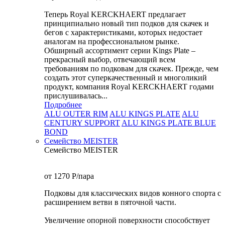
Теперь Royal KERCKHAERT предлагает
принципиально новый тип подков для скачек и
бегов с характеристиками, которых недостает
аналогам на профессиональном рынке.
Обширный ассортимент серии Kings Plate –
прекрасный выбор, отвечающий всем
требованиям по подковам для скачек. Прежде, чем
создать этот суперкачественный и многоликий
продукт, компания Royal KERCKHAERT годами
прислушивалась...
Подробнее
ALU OUTER RIM
ALU KINGS PLATE
ALU
CENTURY SUPPORT
ALU KINGS PLATE BLUE
BOND
Семейство МEISTER
Семейство МEISTER
от 1270
P
/пара
Подковы для классических видов конного спорта с
расширением ветви в пяточной части.
Увеличение опорной поверхности способствует