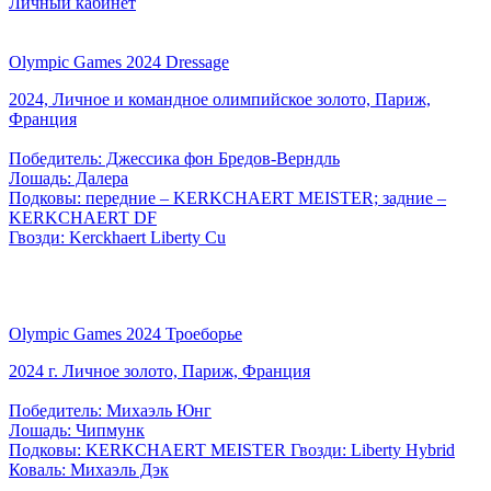
Личный кабинет
Olympic Games 2024 Dressage
2024, Личное и командное олимпийское золото, Париж,
Франция
Победитель: Джессика фон Бредов-Верндль
Лошадь: Далера
Подковы: передние – KERKCHAERT MEISTER; задние –
KERKCHAERT DF
Гвозди: Kerckhaert Liberty Cu
Olympic Games 2024 Троеборье
2024 г. Личное золото, Париж, Франция
Победитель: Михаэль Юнг
Лошадь: Чипмунк
Подковы: KERKCHAERT MEISTER Гвозди: Liberty Hybrid
Коваль: Михаэль Дэк