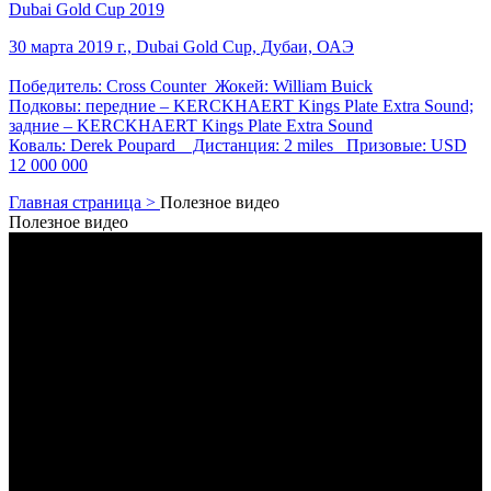
Dubai Gold Cup 2019
30 марта 2019 г., Dubai Gold Cup, Дубаи, ОАЭ
Победитель: Cross Counter Жокей: William Buick
Подковы: передние – KERCKHAERT Kings Plate Extra Sound;
задние – KERCKHAERT Kings Plate Extra Sound
Коваль: Derek Poupard Дистанция: 2 miles Призовые: USD
12 000 000
Главная страница >
Полезное видео
Полезное видео