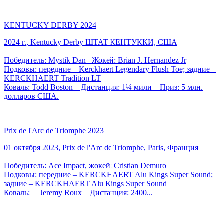
KENTUCKY DERBY 2024
2024 г., Kentucky Derby ШТАТ КЕНТУККИ, США
Победитель: Mystik Dan Жокей: Brian J. Hernandez Jr
Подковы: передние – Kerckhaert Legendary Flush Toe; задние –
KERCKHAERT Tradition LT
Коваль: Todd Boston Дистанция: 1¼ мили Приз: 5 млн.
долларов США.
Prix de l'Arc de Triomphe 2023
01 октября 2023, Prix de l'Arc de Triomphe, Paris, Франция
Победитель: Ace Impact, жокей: Cristian Demuro
Подковы: передние – KERCKHAERT Alu Kings Super Sound;
задние – KERCKHAERT Alu Kings Super Sound
Коваль: Jeremy Roux Дистанция: 2400...