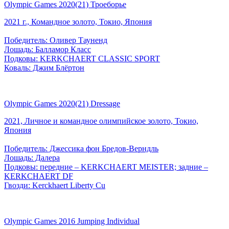
Olympic Games 2020(21) Троеборье
2021 г., Командное золото, Токио, Япония
Победитель: Оливер Тауненд
Лошадь: Балламор Класс
Подковы: KERKCHAERT CLASSIC SPORT
Коваль: Джим Блёртон
Olympic Games 2020(21) Dressage
2021, Личное и командное олимпийское золото, Токио,
Япония
Победитель: Джессика фон Бредов-Верндль
Лошадь: Далера
Подковы: передние – KERKCHAERT MEISTER; задние –
KERKCHAERT DF
Гвозди: Kerckhaert Liberty Cu
Olympic Games 2016 Jumping Individual