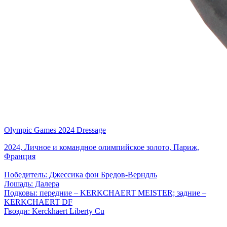
Olympic Games 2024 Dressage
2024, Личное и командное олимпийское золото, Париж,
Франция
Победитель: Джессика фон Бредов-Верндль
Лошадь: Далера
Подковы: передние – KERKCHAERT MEISTER; задние –
KERKCHAERT DF
Гвозди: Kerckhaert Liberty Cu