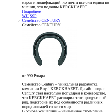
марок и модификаций, но почти все они едины во
мнении, что подковы KERCKHAERT...
Подробнее
WH
SSP
Семейство CENTURY
Семейство CENTURY
от 990
P
/пара
Семейство Century – уникальная разработка
компании Royal KERCKHAERT. Дизайн подков
Century стал настолько популярен в коневодстве,
что KERCKHAERT расширил этот продуктовый
ряд, подстроив их под особенности различных
пород лошадей со всего мира.
В основе концепции – неизменное стремление