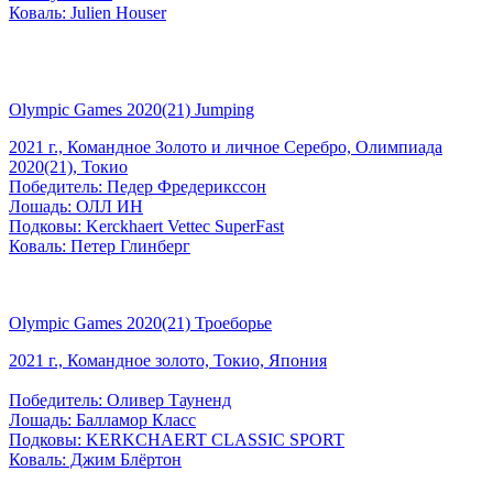
Коваль: Julien Houser
Olympic Games 2020(21) Jumping
2021 г., Командное Золото и личное Серебро, Олимпиада
2020(21), Токио
Победитель: Педер Фредерикссон
Лошадь: ОЛЛ ИН
Подковы: Kerckhaert Vettec SuperFast
Коваль: Петер Глинберг
Olympic Games 2020(21) Троеборье
2021 г., Командное золото, Токио, Япония
Победитель: Оливер Тауненд
Лошадь: Балламор Класс
Подковы: KERKCHAERT CLASSIC SPORT
Коваль: Джим Блёртон