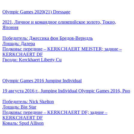
Olympic Games 2020(21) Dressage
2021, Личное и командное олимпийское золото, Токио,
Япония
Победитель: Джессика фон Бредов-Верндль
Лошадь: Далера
Подковы: передние – KERKCHAERT MEISTER; задние –
KERKCHAERT DF
Гвозди: Kerckhaert Liberty Cu
Olympic Games 2016 Jumping Individual
19 августа 2016 г., Jumping Individual Olympic Games 2016, Рио
Победитель: Nick Skelton
Лошадь: Big Star
Подковы: передние – KERKCHAERT DF; задние –
KERKCHAERT DF
Коваль: Spud Allison