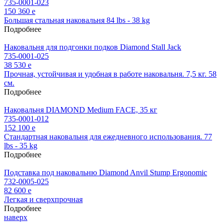
735-0001-023
150 360
e
Большая стальная наковальня 84 lbs - 38 kg
Подробнее
Наковальня для подгонки подков Diamond Stall Jack
735-0001-025
38 530
e
Прочная, устойчивая и удобная в работе наковальня. 7,5 кг. 58
см.
Подробнее
Наковальня DIAMOND Medium FACE, 35 кг
735-0001-012
152 100
e
Стандартная наковальня для ежедневного использования. 77
lbs - 35 kg
Подробнее
Подставка под наковальню Diamond Anvil Stump Ergonomic
732-0005-025
82 600
e
Легкая и сверхпрочная
Подробнее
наверх