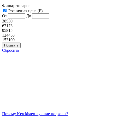
Фильтр товаров
Розничная цена (Р)
От
До
38530
67173
95815
124458
153100
Сбросить
Почему Kerckhaert лучшие подковы?