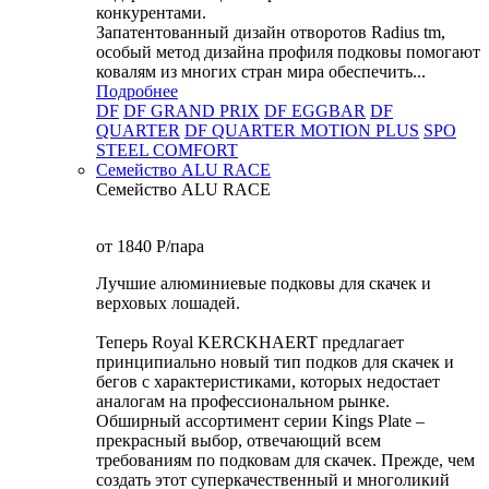
конкурентами.
Запатентованный дизайн отворотов Radius tm,
особый метод дизайна профиля подковы помогают
ковалям из многих стран мира обеспечить...
Подробнее
DF
DF GRAND PRIX
DF EGGBAR
DF
QUARTER
DF QUARTER MOTION PLUS
SPO
STEEL COMFORT
Семейство ALU RACE
Семейство ALU RACE
от 1840
P
/пара
Лучшие алюминиевые подковы для скачек и
верховых лошадей.
Теперь Royal KERCKHAERT предлагает
принципиально новый тип подков для скачек и
бегов с характеристиками, которых недостает
аналогам на профессиональном рынке.
Обширный ассортимент серии Kings Plate –
прекрасный выбор, отвечающий всем
требованиям по подковам для скачек. Прежде, чем
создать этот суперкачественный и многоликий