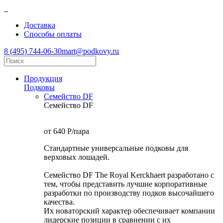
Доставка
Способы оплаты
8 (495) 744-06-30
mart@podkovy.ru
Продукция
Подковы
Семейство DF
Семейство DF
от 640
P
/пара
Стандартные универсальные подковы для
верховых лошадей.
Семейство DF The Royal Kerckhaert разработано с
тем, чтобы представить лучшие корпоративные
разработки по производству подков высочайшего
качества.
Их новаторский характер обеспечивает компании
лидерские позиции в сравнении с их