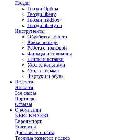
Гвозди
Гвозди Optima
Гвозди liberty
Гвозди maddox+
Гвозди liberty cu
Инструменты
Обработка копыта
Ковка лошади
Работа с подковой
Фильцы и силиконы
Шипы и вставки
Уход за копытами
Уход за зубами
Фартуки и обувь
Новости
Новости
Зал славы
Партнеры
Отзывы
О компании
KERCKHAERT
Евроимпорт
Контакты
Доставка и оплата
Таблица размеров подков