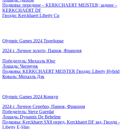
Подковы: передние – KERKCHAERT MEISTER; задние –
KERKCHAERT DF
Гвозди: Kerckhaert Liberty Cu
Olympic Games 2024 Троеборье
2024 г. Личное золото, Париж, Франция
Победитель: Михаэль Юнг
Лошадь: Чипмунк
Подковы: KERKCHAERT MEISTER Гвозди: Liberty Hybrid
Коваль: Михаэль Дэк
Olympic Games 2024 Конкур
2024 г. Личное Серебро, Париж, Франция
Победитель: Steve Guerdat
Лошадь: Dynamix De Behelme
Подковы: Kerckhaert SX8 перед, Kerckhaert DF зад, Гвозди -
Liberty E-Slim