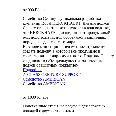
от 990
P
/пара
Семейство Century – уникальная разработка
компании Royal KERCKHAERT. Дизайн подков
Century стал настолько популярен в коневодстве,
что KERCKHAERT расширил этот продуктовый
ряд, подстроив их под особенности различных
пород лошадей со всего мира.
В основе концепции – неизменное стремление
создать подкову, в которой все продумано в
соответствии с запросами коваля. Подковы Century
cоединяют в себе преимущества конических
подков с защитным покрытием...
Подробнее
A-CLASS
CENTURY SUPPORT
Семейство AMERICAN
Семейство AMERICAN
от 1030
P
/пара
Облегченные стальные подковы для верховых
лошадей с двумя отворотами.