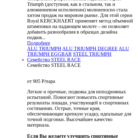
Triumph (доступная, как в стальном, так и
алюминиевом исполнении) молниеносно стала
хитом продаж на мировом рынке. Для этой серии
Royal KERCKHAERT применяет метод объемной
штамповки на падающем молоте – он позволяет
добавить разнообразия в образцах дизайна
подков...
Подробнее
ALU TRIUMPH
ALU TRIUMPH DEGREE
ALU
TRIUMPH EGGBAR
STEEL TRIUMPH
Семейство STEEL RACE
Семейство STEEL RACE
от 905
P
/пара
Легкие и прочные, подковы для ипподромных
испытаний. Помогают повысить спортивные
результаты лошади, участвующей в спортивных
состязаниях. Острые, точные края,
обеспечивающие крепкую усадку, идеальные для
точной подгонки. Высочайшее качество
материала.
Если Вы желаете улучшить спортивные