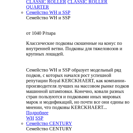
CLASSIC ROLLER
CLASSIC ROLLER
QUARTER
Семейство WH и SSP
Семейство WH и SSP
от 1040
P
/пара
Классические подковы скошенные на конус по
внутренней ветви. Подковы для тяжеловозов и
крупных лошадей.
Семейство WH и SSP образует модельный ряд
подков, с которых начался рост успешной
репутации Royal KERCKHAERT, как компании-
производителя лучших на массовом рынке подков
машинной штамповки. Конечно, ковали разных
стран пользуются и подковами иных мировых
марок и модификаций, но почти все они едины во
мнении, что подковы KERCKHAERT...
Подробнее
WH
SSP
Семейство CENTURY
Семейство CENTURY