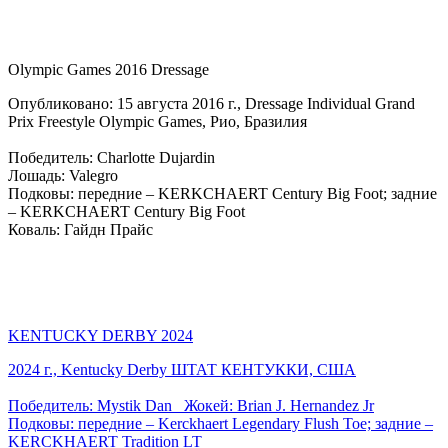
Olympic Games 2016 Dressage
Опубликовано: 15 августа 2016 г., Dressage Individual Grand
Prix Freestyle Olympic Games, Рио, Бразилия
Победитель: Charlotte Dujardin
Лошадь: Valegro
Подковы: передние – KERKCHAERT Century Big Foot; задние
– KERKCHAERT Century Big Foot
Коваль: Гайдн Прайс
KENTUCKY DERBY 2024
2024 г., Kentucky Derby ШТАТ КЕНТУККИ, США
Победитель: Mystik Dan Жокей: Brian J. Hernandez Jr
Подковы: передние – Kerckhaert Legendary Flush Toe; задние –
KERCKHAERT Tradition LT