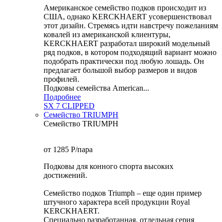
Американское семейство подков происходит из
США, однако KERCKHAERT усовершенствовал
этот дизайн. Стремясь идти навстречу пожеланиям
ковалей из американской клиентуры,
KERCKHAERT разработал широкий модельный
ряд подков, в котором подходящий вариант можно
подобрать практически под любую лошадь. Он
предлагает большой выбор размеров и видов
профилей.
Подковы семейства American...
Подробнее
SX 7 CLIPPED
Семейство TRIUMPH
Семейство TRIUMPH
от 1285
P
/пара
Подковы для конного спорта высоких
достижений.
Семейство подков Triumph – еще один пример
штучного характера всей продукции Royal
KERCKHAERT.
Специально разработанная, отдельная серия