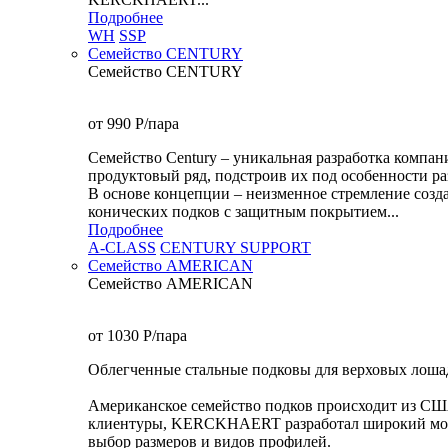
Подробнее
WH
SSP
Семейство CENTURY
Семейство CENTURY
от 990
P
/пара
Семейство Century – уникальная разработка комп
продуктовый ряд, подстроив их под особенности ра
В основе концепции – неизменное стремление созда
конических подков с защитным покрытием...
Подробнее
A-CLASS
CENTURY SUPPORT
Семейство AMERICAN
Семейство AMERICAN
от 1030
P
/пара
Облегченные стальные подковы для верховых лошад
Американское семейство подков происходит из СШ
клиентуры, KERCKHAERT разработал широкий модел
выбор размеров и видов профилей.