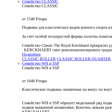
Семейство CLASSIC
Семейство CLASSIC
от 1540
P
/пара
Подковы для классических видов конного спорта из
За счет особой полукруглой формы полотна помога
Семейство Classic The Royal Kerckhaert прекрасно 
KERCKHAERT смог революционизировать традицион
Подробнее
CLASSIC ROLLER
CLASSIC ROLLER QUARTER
Семейство WH и SSP
Семейство WH и SSP
от 1040
P
/пара
Классические подковы скошенные на конус по внут
Семейство WH и SSP образует модельный ряд подк
подков машинной штамповки. Конечно, ковали разн
KERCKHAERT...