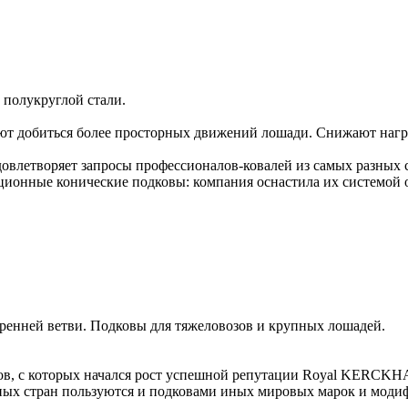
 полукруглой стали.
ют добиться более просторных движений лошади. Снижают нагр
удовлетворяет запросы профессионалов-ковалей из самых разных 
ные конические подковы: компания оснастила их системой от
ренней ветви. Подковы для тяжеловозов и крупных лошадей.
ов, с которых начался рост успешной репутации Royal KERCKH
ых стран пользуются и подковами иных мировых марок и модиф