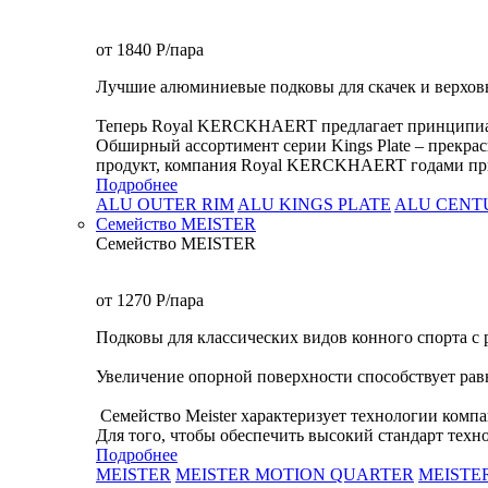
от 1840
P
/пара
Лучшие алюминиевые подковы для скачек и верхов
Теперь Royal KERCKHAERT предлагает принципиальн
Обширный ассортимент серии Kings Plate – прекрас
продукт, компания Royal KERCKHAERT годами при
Подробнее
ALU OUTER RIM
ALU KINGS PLATE
ALU CENT
Семейство МEISTER
Семейство МEISTER
от 1270
P
/пара
Подковы для классических видов конного спорта с 
Увеличение опорной поверхности способствует рав
Семейство Meister характеризует технологии ко
Для того, чтобы обеспечить высокий стандарт техно
Подробнее
MEISTER
MEISTER MOTION QUARTER
MEISTE