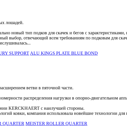
ых лошадей.
о новый тип подков для скачек и бегов с характеристиками, 
ный выбор, отвечающий всем требованиям по подковам для скач
слушивалась...
URY SUPPORT
ALU KINGS PLATE BLUE BOND
расширением ветви в пяточной части.
номерности распределения нагрузки в опорно-двигательном апп
мпании KERCKHAERT с наилучшей стороны.
логий ковки, компания использовала новейшие технологии для пр
R QUARTER
MEISTER ROLLER QUARTER