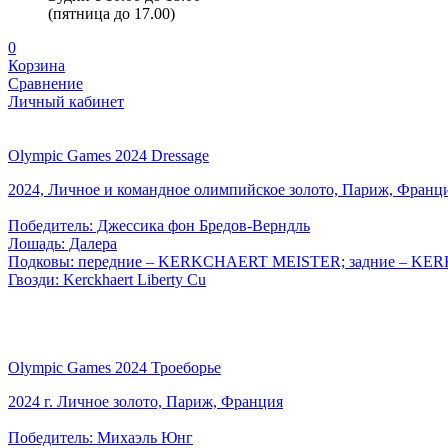
(пятница до 17.00)
0
Корзина
Сравнение
Личный кабинет
Olympic Games 2024 Dressage
2024, Личное и командное олимпийское золото, Париж, Франц
Победитель: Джессика фон Бредов-Верндль
Лошадь: Далера
Подковы: передние – KERKCHAERT MEISTER; задние – K
Гвозди: Kerckhaert Liberty Cu
Olympic Games 2024 Троеборье
2024 г. Личное золото, Париж, Франция
Победитель: Михаэль Юнг