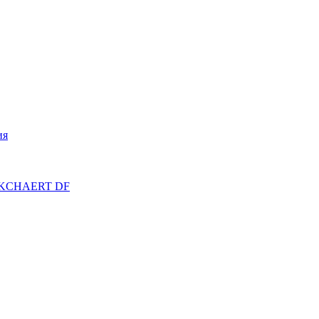
ия
ERKCHAERT DF