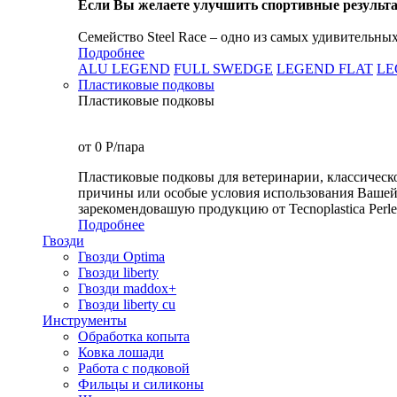
Если Вы желаете улучшить спортивные резуль
Семейство Steel Race – одно из самых удивительных 
Подробнее
ALU LEGEND
FULL SWEDGE
LEGEND FLAT
LE
Пластиковые подковы
Пластиковые подковы
от 0
P
/пара
Пластиковые подковы для ветеринарии, классическ
причины или особые условия использования Вашей 
зарекомендовашую продукцию от Tecnoplastica Perletti
Подробнее
Гвозди
Гвозди Optima
Гвозди liberty
Гвозди maddox+
Гвозди liberty cu
Инструменты
Обработка копыта
Ковка лошади
Работа с подковой
Фильцы и силиконы