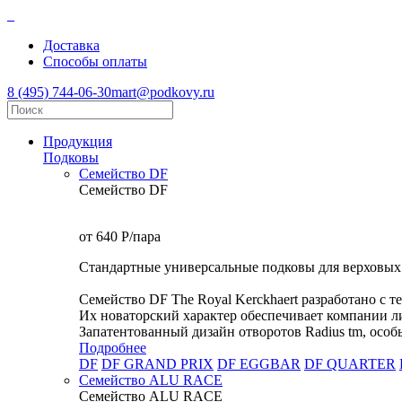
Доставка
Способы оплаты
8 (495) 744-06-30
mart@podkovy.ru
Продукция
Подковы
Семейство DF
Семейство DF
от 640
P
/пара
Стандартные универсальные подковы для верховых
Семейство DF The Royal Kerckhaert разработано с 
Их новаторский характер обеспечивает компании л
Запатентованный дизайн отворотов Radius tm, особ
Подробнее
DF
DF GRAND PRIX
DF EGGBAR
DF QUARTER
Семейство ALU RACE
Семейство ALU RACE