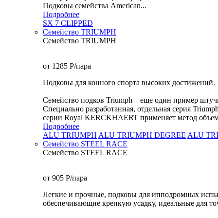
Подковы семейства American...
Подробнее
SX 7 CLIPPED
Семейство TRIUMPH
Семейство TRIUMPH
от 1285
P
/пара
Подковы для конного спорта высоких достижений.
Семейство подков Triumph – еще один пример шту
Специально разработанная, отдельная серия Triump
серии Royal KERCKHAERT применяет метод объемной
Подробнее
ALU TRIUMPH
ALU TRIUMPH DEGREE
ALU TR
Семейство STEEL RACE
Семейство STEEL RACE
от 905
P
/пара
Легкие и прочные, подковы для ипподромных испыт
обеспечивающие крепкую усадку, идеальные для то