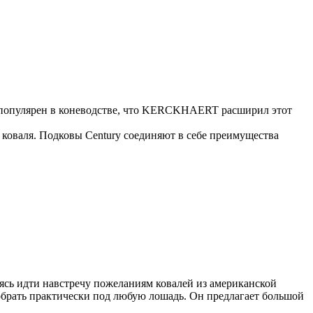
о популярен в коневодстве, что KERCKHAERT расширил этот
и коваля. Подковы Century cоединяют в себе преимущества
ь идти навстречу пожеланиям ковалей из американской
рать практически под любую лошадь. Он предлагает большой