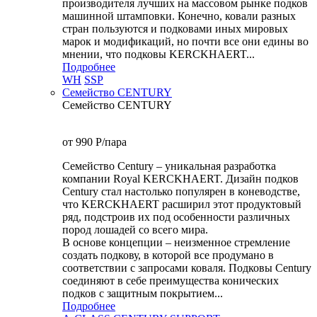
производителя лучших на массовом рынке подков
машинной штамповки. Конечно, ковали разных
стран пользуются и подковами иных мировых
марок и модификаций, но почти все они едины во
мнении, что подковы KERCKHAERT...
Подробнее
WH
SSP
Семейство CENTURY
Семейство CENTURY
от 990
P
/пара
Семейство Century – уникальная разработка
компании Royal KERCKHAERT. Дизайн подков
Century стал настолько популярен в коневодстве,
что KERCKHAERT расширил этот продуктовый
ряд, подстроив их под особенности различных
пород лошадей со всего мира.
В основе концепции – неизменное стремление
создать подкову, в которой все продумано в
соответствии с запросами коваля. Подковы Century
cоединяют в себе преимущества конических
подков с защитным покрытием...
Подробнее