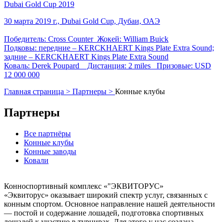
Dubai Gold Cup 2019
30 марта 2019 г., Dubai Gold Cup, Дубаи, ОАЭ
Победитель: Cross Counter Жокей: William Buick
Подковы: передние – KERCKHAERT Kings Plate Extra Sound;
задние – KERCKHAERT Kings Plate Extra Sound
Коваль: Derek Poupard Дистанция: 2 miles Призовые: USD
12 000 000
Главная страница >
Партнеры >
Конные клубы
Партнеры
Все партнёры
Конные клубы
Конные заводы
Ковали
Конноспортивный комплекс «"ЭКВИТОРУС»
«Эквиторус» оказывает широкий спектр услуг, связанных с
конным спортом. Основное направление нашей деятельности
— постой и содержание лошадей, подготовка спортивных
лошадей к участию в турнирах. Для этого у нас создана