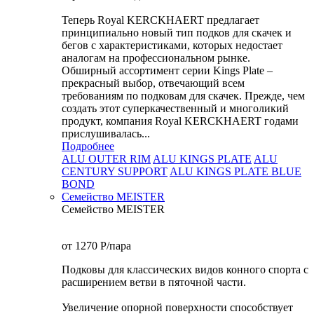
Теперь Royal KERCKHAERT предлагает
принципиально новый тип подков для скачек и
бегов с характеристиками, которых недостает
аналогам на профессиональном рынке.
Обширный ассортимент серии Kings Plate –
прекрасный выбор, отвечающий всем
требованиям по подковам для скачек. Прежде, чем
создать этот суперкачественный и многоликий
продукт, компания Royal KERCKHAERT годами
прислушивалась...
Подробнее
ALU OUTER RIM
ALU KINGS PLATE
ALU
CENTURY SUPPORT
ALU KINGS PLATE BLUE
BOND
Семейство МEISTER
Семейство МEISTER
от 1270
P
/пара
Подковы для классических видов конного спорта с
расширением ветви в пяточной части.
Увеличение опорной поверхности способствует