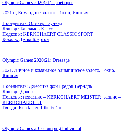
Olympic Games 2020(21) Троеборье
2021 г., Командное золото, Токио, Япония
Победитель: Оливер Тауненд
Лошадь: Балламор Класс
Подковы: KERKCHAERT CLASSIC SPORT
Коваль: Джим Блёртон
Olympic Games 2020(21) Dressage
2021, Личное и командное олимпийское золото, Токио,
Япония
Победитель: Джессика фон Бредов-Верндль
Лошадь: Далера
Подковы: передние – KERKCHAERT MEISTER; задние –
KERKCHAERT DF
Гвозди: Kerckhaert Liberty Cu
Olympic Games 2016 Jumping Individual