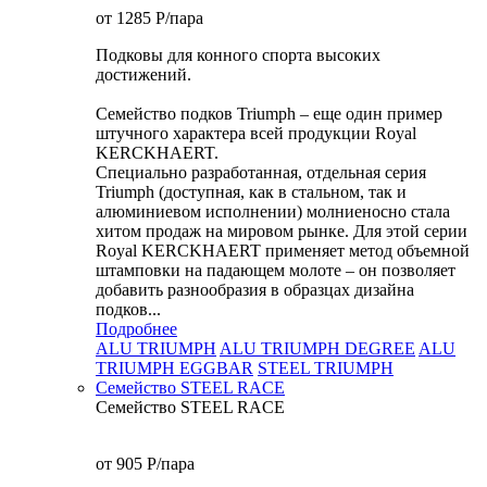
от 1285
P
/пара
Подковы для конного спорта высоких
достижений.
Семейство подков Triumph – еще один пример
штучного характера всей продукции Royal
KERCKHAERT.
Специально разработанная, отдельная серия
Triumph (доступная, как в стальном, так и
алюминиевом исполнении) молниеносно стала
хитом продаж на мировом рынке. Для этой серии
Royal KERCKHAERT применяет метод объемной
штамповки на падающем молоте – он позволяет
добавить разнообразия в образцах дизайна
подков...
Подробнее
ALU TRIUMPH
ALU TRIUMPH DEGREE
ALU
TRIUMPH EGGBAR
STEEL TRIUMPH
Семейство STEEL RACE
Семейство STEEL RACE
от 905
P
/пара