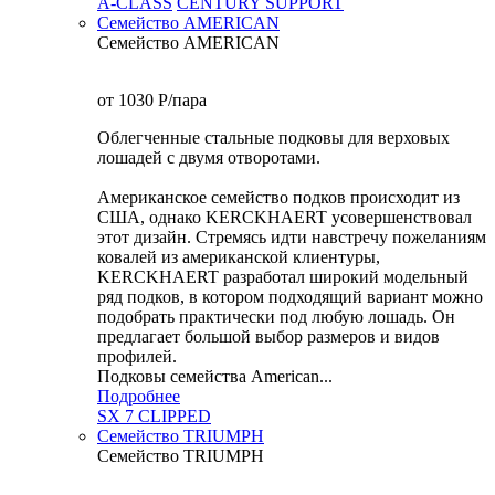
A-CLASS
CENTURY SUPPORT
Семейство AMERICAN
Семейство AMERICAN
от 1030
P
/пара
Облегченные стальные подковы для верховых
лошадей с двумя отворотами.
Американское семейство подков происходит из
США, однако KERCKHAERT усовершенствовал
этот дизайн. Стремясь идти навстречу пожеланиям
ковалей из американской клиентуры,
KERCKHAERT разработал широкий модельный
ряд подков, в котором подходящий вариант можно
подобрать практически под любую лошадь. Он
предлагает большой выбор размеров и видов
профилей.
Подковы семейства American...
Подробнее
SX 7 CLIPPED
Семейство TRIUMPH
Семейство TRIUMPH