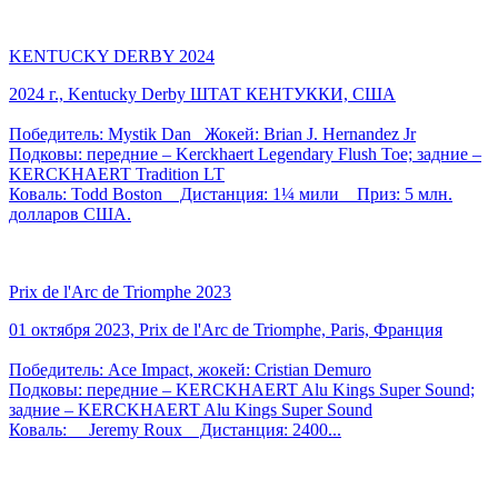
KENTUCKY DERBY 2024
2024 г., Kentucky Derby ШТАТ КЕНТУККИ, США
Победитель: Mystik Dan Жокей: Brian J. Hernandez Jr
Подковы: передние – Kerckhaert Legendary Flush Toe; задние –
KERCKHAERT Tradition LT
Коваль: Todd Boston Дистанция: 1¼ мили Приз: 5 млн.
долларов США.
Prix de l'Arc de Triomphe 2023
01 октября 2023, Prix de l'Arc de Triomphe, Paris, Франция
Победитель: Ace Impact, жокей: Cristian Demuro
Подковы: передние – KERCKHAERT Alu Kings Super Sound;
задние – KERCKHAERT Alu Kings Super Sound
Коваль: Jeremy Roux Дистанция: 2400...