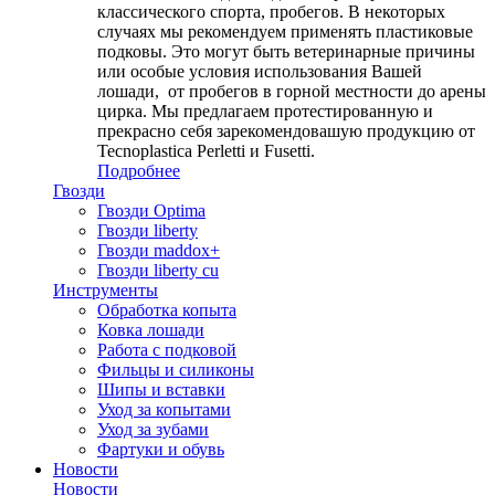
классического спорта, пробегов. В некоторых
случаях мы рекомендуем применять пластиковые
подковы. Это могут быть ветеринарные причины
или особые условия использования Вашей
лошади, от пробегов в горной местности до арены
цирка. Мы предлагаем протестированную и
прекрасно себя зарекомендовашую продукцию от
Tecnoplastica Perletti и Fusetti.
Подробнее
Гвозди
Гвозди Optima
Гвозди liberty
Гвозди maddox+
Гвозди liberty cu
Инструменты
Обработка копыта
Ковка лошади
Работа с подковой
Фильцы и силиконы
Шипы и вставки
Уход за копытами
Уход за зубами
Фартуки и обувь
Новости
Новости