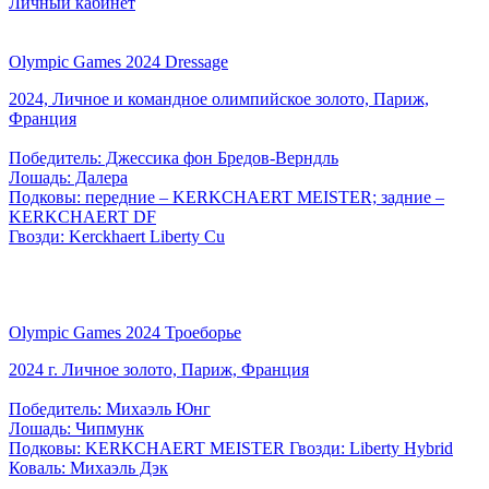
Личный кабинет
Olympic Games 2024 Dressage
2024, Личное и командное олимпийское золото, Париж,
Франция
Победитель: Джессика фон Бредов-Верндль
Лошадь: Далера
Подковы: передние – KERKCHAERT MEISTER; задние –
KERKCHAERT DF
Гвозди: Kerckhaert Liberty Cu
Olympic Games 2024 Троеборье
2024 г. Личное золото, Париж, Франция
Победитель: Михаэль Юнг
Лошадь: Чипмунк
Подковы: KERKCHAERT MEISTER Гвозди: Liberty Hybrid
Коваль: Михаэль Дэк