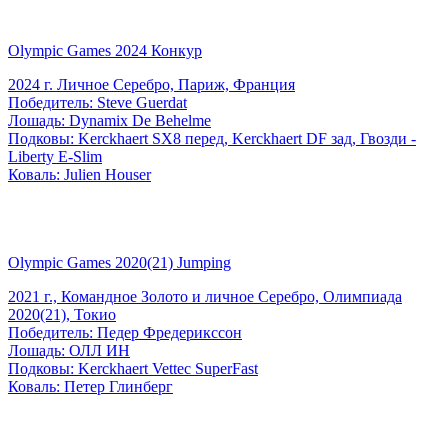
Olympic Games 2024 Конкур
2024 г. Личное Серебро, Париж, Франция
Победитель: Steve Guerdat
Лошадь: Dynamix De Behelme
Подковы: Kerckhaert SX8 перед, Kerckhaert DF зад, Гвозди -
Liberty E-Slim
Коваль: Julien Houser
Olympic Games 2020(21) Jumping
2021 г., Командное Золото и личное Серебро, Олимпиада
2020(21), Токио
Победитель: Педер Фредерикссон
Лошадь: ОЛЛ ИН
Подковы: Kerckhaert Vettec SuperFast
Коваль: Петер Глинберг