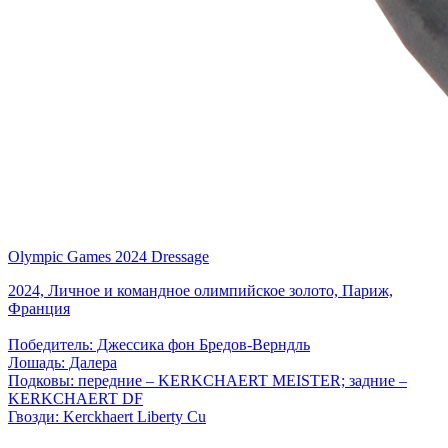
Olympic Games 2024 Dressage
2024, Личное и командное олимпийское золото, Париж,
Франция
Победитель: Джессика фон Бредов-Верндль
Лошадь: Далера
Подковы: передние – KERKCHAERT MEISTER; задние –
KERKCHAERT DF
Гвозди: Kerckhaert Liberty Cu