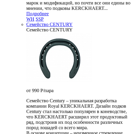
марок и модификаций, но почти все они едины во
мнении, что подковы KERCKHAERT...
Подробнее
WH
SSP
Семейство CENTURY
Семейство CENTURY
от 990
P
/пара
Семейство Century – уникальная разработка
компании Royal KERCKHAERT. Дизайн подков
Century стал настолько популярен в коневодстве,
что KERCKHAERT расширил этот продуктовый
ряд, подстроив их под особенности различных
пород лошадей со всего мира.
В основе концепции – неизменное стремление